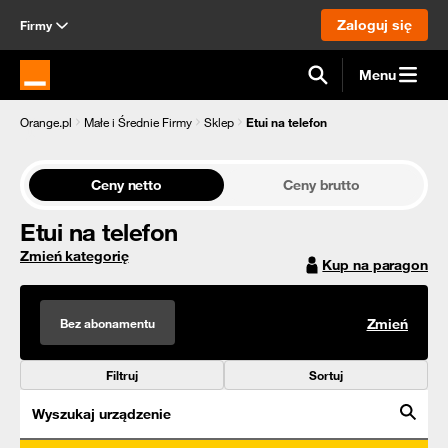
Zaloguj się
Firmy
Menu
Strona główna Orange.pl
Orange.pl
Małe i Średnie Firmy
Sklep
Etui na telefon
Ceny netto
Ceny brutto
Etui na telefon
Zmień kategorię
Kup na paragon
Bez abonamentu
Zmień
Filtruj
Sortuj
Wyszukaj urządzenie