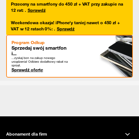
Przeceny na smartfony do 450 zł + VAT przy zakupie na
12 rat
:
.
Sprawdź
Weekendowa okazja! iPhone'y taniej nawet o 450 zł +
VAT w 12 ratach 0%
:
.
Sprawdź
Program Odkup
Sprzedaj swój smartfon
i...
...zyskaj bon na zakup nowego
urządzenia! Odbierz dodatkowy rabat na
sprzęt.
Sprawdź ofertę
Abonament dla firm