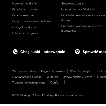
Nowy numer dla firm
Światłowód dla firm
Przedłużam umowę
Internet biurowy 5G dla firm
Przenoszę numer
Przedłużenie umowy na światłowó
dla firm
Przejdź na abonament w firmie
Przedłużenie umowy na internet
Orange Flex dla firm
biurowy 5G
Offers for foreigners
Chcę kupić - oddzwońcie
Sprawdź map
Ważne komunikaty
Regulamin serwisu
Warunki zakupów
Ochro
Nieruchomości Orange
MultiBox
Odpowiedzialny Biznes
Fundac
Tłumacz języka migowego
Confort+
©
2026
Orange Polska S.A. Wszystkie prawa zastrzeżone.