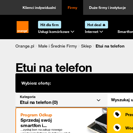
Kategoria
Sortowanie
Klienci indywidualni
Firmy
Duże firmy i instytucje
Hit dla firm
Hot deal 🔥
Strona główna Orange.pl
Usługi komórkowe
Internet
Smartfon
Orange.pl
Małe i Średnie Firmy
Sklep
Etui na telefon
Etui na telefon
Wybierz ofertę:
Kategoria
Wyszukaj u
Etui na telefon (0)
Prz
Program Odkup
Sprzedaj swój
smartfon i...
Wee
...zyskaj bon na zakup nowego