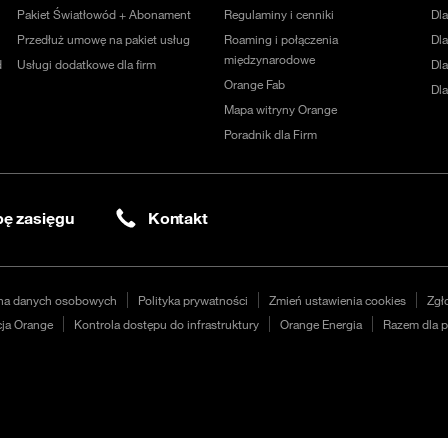
Pakiet Światłowód + Abonament
Regulaminy i cenniki
Dl
Przedłuż umowę na pakiet usług
Roaming i połączenia
Dla
międzynarodowe
d
Usługi dodatkowe dla firm
Dl
Orange Fab
Dl
Mapa witryny Orange
Poradnik dla Firm
ę zasięgu
Kontakt
na danych osobowych
Polityka prywatności
Zmień ustawienia cookies
Zgł
ja Orange
Kontrola dostępu do infrastruktury
Orange Energia
Razem dla p