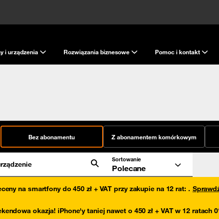
y i urządzenia
Rozwiązania biznesowe
Pomoc i kontakt
Bez abonamentu
Z abonamentem komórkowym
Sortowanie
rządzenie
Polecane
eceny na smartfony do 450 zł + VAT przy zakupie na 12 rat
:
.
Sprawd
kendowa okazja! iPhone'y taniej nawet o 450 zł + VAT w 12 ratach 