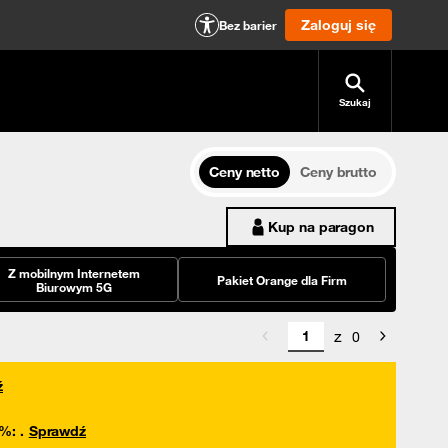
Zaloguj się
Bez barier
Szukaj
Ceny netto
Ceny brutto
Kup na paragon
Z mobilnym Internetem
Pakiet Orange dla Firm
Biurowym 5G
z
0
ź
0%
:
.
Sprawdź