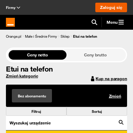
Zaloguj się
Firmy
Menu
Strona główna Orange.pl
Orange.pl
Małe i Średnie Firmy
Sklep
Etui na telefon
Ceny netto
Ceny brutto
Etui na telefon
Zmień kategorię
Kup na paragon
Bez abonamentu
Zmień
Filtruj
Sortuj
Wyszukaj urządzenie