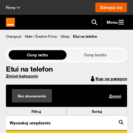
Zaloguj się
Firmy
Menu
Strona główna Orange.pl
Orange.pl
Małe i Średnie Firmy
Sklep
Etui na telefon
Ceny netto
Ceny brutto
Etui na telefon
Zmień kategorię
Kup na paragon
Bez abonamentu
Zmień
Filtruj
Sortuj
Wyszukaj urządzenie