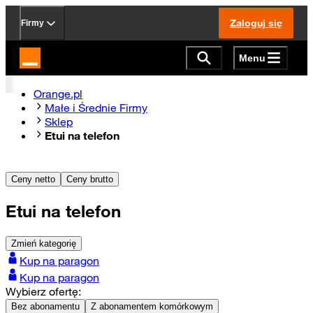
Zaloguj się
Firmy
Menu
Strona główna Orange.pl
Orange.pl
Małe i Średnie Firmy
Sklep
Etui na telefon
Ceny netto
Ceny brutto
Etui na telefon
Zmień kategorię
Kup na paragon
Kup na paragon
Wybierz ofertę:
Bez abonamentu
Z abonamentem komórkowym