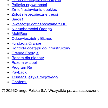
Polityka prywatności
Zmień ustawienia cookies
Zgłoś niebezpieczne treści
Sieć#1
Inwestycje dofinansowane z UE
Nieruchomości Orange
MultiBox
Odpowiedzialny Biznes
Fundacja Orange
Kontrola dostępu do infrastruktury
Orange Energia
Razem dla planety
Razem w sieci
Program Re
Payback
Tłumacz języka migowego
Confort+
©
2026
Orange Polska S.A. Wszystkie prawa zastrzeżone.