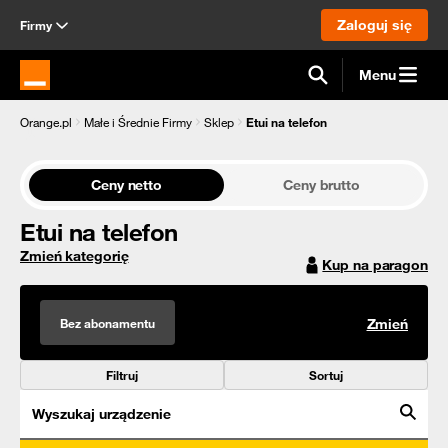
Zaloguj się
Firmy
Menu
Strona główna Orange.pl
Orange.pl
Małe i Średnie Firmy
Sklep
Etui na telefon
Ceny netto
Ceny brutto
Etui na telefon
Zmień kategorię
Kup na paragon
Bez abonamentu
Zmień
Filtruj
Sortuj
Wyszukaj urządzenie