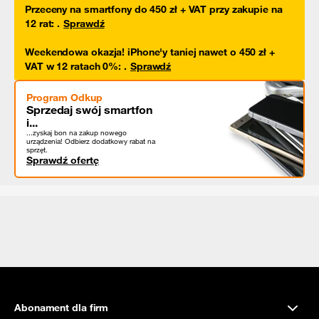
Przeceny na smartfony do 450 zł + VAT przy zakupie na
12 rat
:
.
Sprawdź
Weekendowa okazja! iPhone'y taniej nawet o 450 zł +
VAT w 12 ratach 0%
:
.
Sprawdź
Program Odkup
Sprzedaj swój smartfon
i...
...zyskaj bon na zakup nowego
urządzenia! Odbierz dodatkowy rabat na
sprzęt.
Sprawdź ofertę
Abonament dla firm