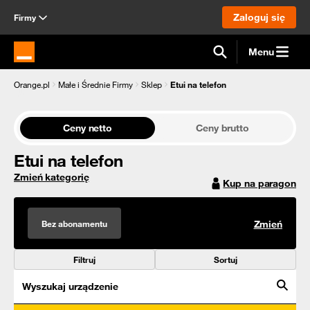
Zaloguj się
Firmy
Menu
Strona główna Orange.pl
Orange.pl
Małe i Średnie Firmy
Sklep
Etui na telefon
Ceny netto
Ceny brutto
Etui na telefon
Zmień kategorię
Kup na paragon
Bez abonamentu
Zmień
Filtruj
Sortuj
Wyszukaj urządzenie