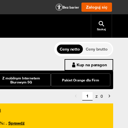
Zaloguj się
Bez barier
Szukaj
Ceny netto
Ceny brutto
Kup na paragon
Z mobilnym Internetem
Pakiet Orange dla Firm
Biurowym 5G
z
0
ź
0%
:
.
Sprawdź