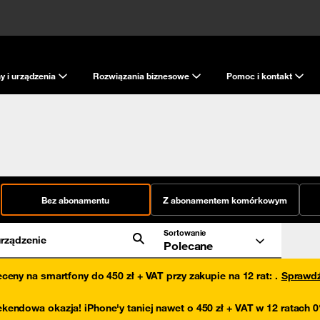
y i urządzenia
Rozwiązania biznesowe
Pomoc i kontakt
Bez abonamentu
Z abonamentem komórkowym
Sortowanie
rządzenie
Polecane
eceny na smartfony do 450 zł + VAT przy zakupie na 12 rat
:
.
Sprawd
kendowa okazja! iPhone'y taniej nawet o 450 zł + VAT w 12 ratach 