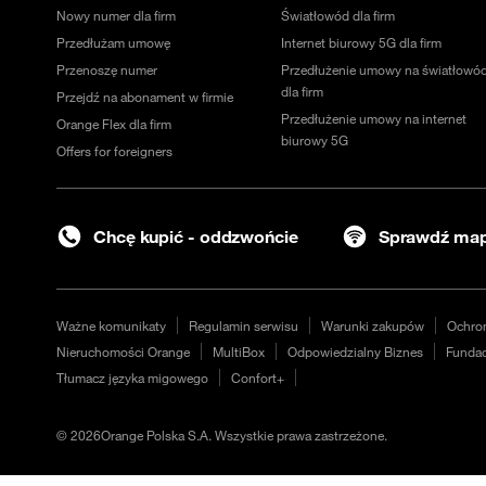
Nowy numer dla firm
Światłowód dla firm
Przedłużam umowę
Internet biurowy 5G dla firm
Przenoszę numer
Przedłużenie umowy na światłowó
dla firm
Przejdź na abonament w firmie
Przedłużenie umowy na internet
Orange Flex dla firm
biurowy 5G
Offers for foreigners
Chcę kupić - oddzwońcie
Sprawdź map
Ważne komunikaty
Regulamin serwisu
Warunki zakupów
Ochro
Nieruchomości Orange
MultiBox
Odpowiedzialny Biznes
Fundac
Tłumacz języka migowego
Confort+
©
2026
Orange Polska S.A. Wszystkie prawa zastrzeżone.