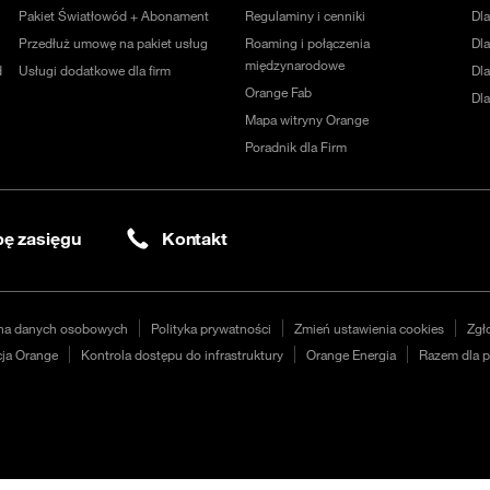
Pakiet Światłowód + Abonament
Regulaminy i cenniki
Dl
Przedłuż umowę na pakiet usług
Roaming i połączenia
Dla
międzynarodowe
d
Usługi dodatkowe dla firm
Dl
Orange Fab
Dl
Mapa witryny Orange
Poradnik dla Firm
ę zasięgu
Kontakt
na danych osobowych
Polityka prywatności
Zmień ustawienia cookies
Zgł
ja Orange
Kontrola dostępu do infrastruktury
Orange Energia
Razem dla p