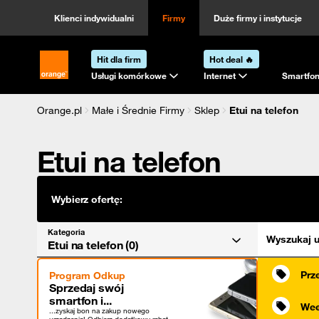
Kategoria
Sortowanie
Klienci indywidualni
Firmy
Duże firmy i instytucje
Hit dla firm
Hot deal 🔥
Strona główna Orange.pl
Usługi komórkowe
Internet
Smartfon
Orange.pl
Małe i Średnie Firmy
Sklep
Etui na telefon
Etui na telefon
Wybierz ofertę:
Kategoria
Wyszukaj u
Etui na telefon (0)
Prz
Program Odkup
Sprzedaj swój
smartfon i...
Wee
...zyskaj bon na zakup nowego