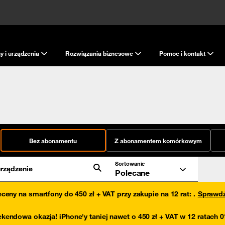
y i urządzenia
Rozwiązania biznesowe
Pomoc i kontakt
Bez abonamentu
Z abonamentem komórkowym
Sortowanie
rządzenie
Polecane
eceny na smartfony do 450 zł + VAT przy zakupie na 12 rat
:
.
Sprawd
kendowa okazja! iPhone'y taniej nawet o 450 zł + VAT w 12 ratach 