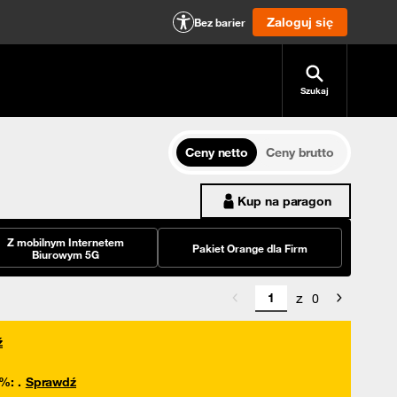
Zaloguj się
Bez barier
Szukaj
Ceny netto
Ceny brutto
Kup na paragon
Z mobilnym Internetem
Pakiet Orange dla Firm
Biurowym 5G
z
0
ź
0%
:
.
Sprawdź