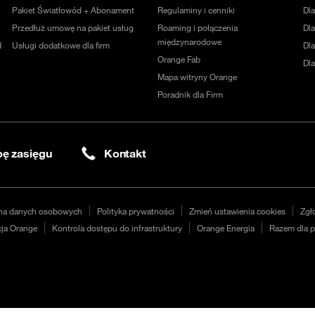
Pakiet Światłowód + Abonament
Regulaminy i cenniki
Dl
Przedłuż umowę na pakiet usług
Roaming i połączenia
Dla
międzynarodowe
d
Usługi dodatkowe dla firm
Dl
Orange Fab
Dl
Mapa witryny Orange
Poradnik dla Firm
ę zasięgu
Kontakt
na danych osobowych
Polityka prywatności
Zmień ustawienia cookies
Zgł
ja Orange
Kontrola dostępu do infrastruktury
Orange Energia
Razem dla p