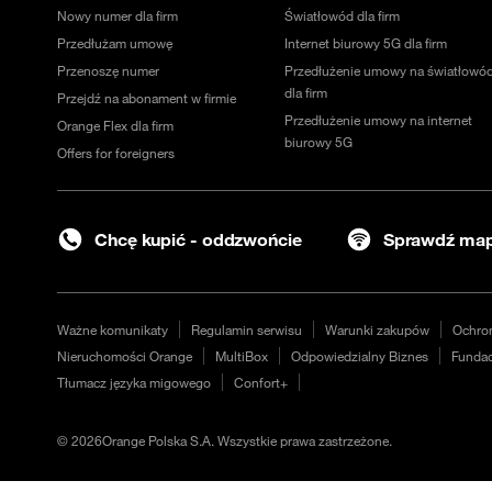
Nowy numer dla firm
Światłowód dla firm
Przedłużam umowę
Internet biurowy 5G dla firm
Przenoszę numer
Przedłużenie umowy na światłowó
dla firm
Przejdź na abonament w firmie
Przedłużenie umowy na internet
Orange Flex dla firm
biurowy 5G
Offers for foreigners
Chcę kupić - oddzwońcie
Sprawdź map
Ważne komunikaty
Regulamin serwisu
Warunki zakupów
Ochro
Nieruchomości Orange
MultiBox
Odpowiedzialny Biznes
Fundac
Tłumacz języka migowego
Confort+
©
2026
Orange Polska S.A. Wszystkie prawa zastrzeżone.