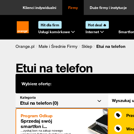
Kategoria
Sortowanie
Klienci indywidualni
Firmy
Duże firmy i instytucje
Hit dla firm
Hot deal 🔥
Strona główna Orange.pl
Usługi komórkowe
Internet
Smartfon
Orange.pl
Małe i Średnie Firmy
Sklep
Etui na telefon
Etui na telefon
Wybierz ofertę:
Kategoria
Wyszukaj u
Etui na telefon (0)
Prz
Program Odkup
Sprzedaj swój
smartfon i...
Wee
...zyskaj bon na zakup nowego