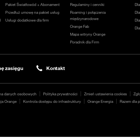
Pakiet Światłowód + Abonament
Regulaminy i cenniki
Dl
Przedłuż umowę na pakiet usług
Roaming i połączenia
Dla
międzynarodowe
d
Usługi dodatkowe dla firm
Dl
Orange Fab
Dl
Mapa witryny Orange
Poradnik dla Firm
ę zasięgu
Kontakt
na danych osobowych
Polityka prywatności
Zmień ustawienia cookies
Zgł
ja Orange
Kontrola dostępu do infrastruktury
Orange Energia
Razem dla p