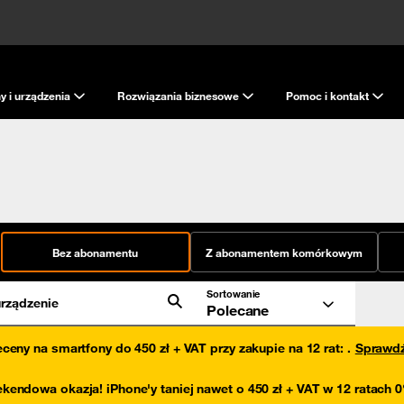
y i urządzenia
Rozwiązania biznesowe
Pomoc i kontakt
Bez abonamentu
Z abonamentem komórkowym
Sortowanie
rządzenie
Polecane
eceny na smartfony do 450 zł + VAT przy zakupie na 12 rat
:
.
Sprawd
kendowa okazja! iPhone'y taniej nawet o 450 zł + VAT w 12 ratach 