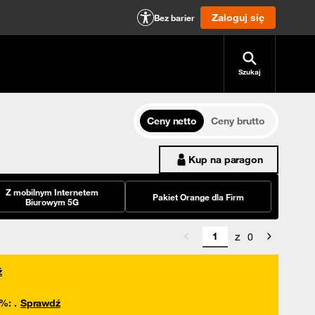
Zaloguj się
Bez barier
Szukaj
Ceny netto
Ceny brutto
Kup na paragon
Z mobilnym Internetem
Pakiet Orange dla Firm
Biurowym 5G
z
0
ź
0%
:
.
Sprawdź