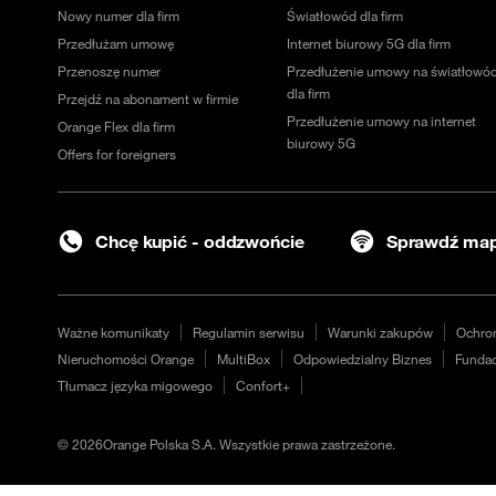
Nowy numer dla firm
Światłowód dla firm
Przedłużam umowę
Internet biurowy 5G dla firm
Przenoszę numer
Przedłużenie umowy na światłowó
dla firm
Przejdź na abonament w firmie
Przedłużenie umowy na internet
Orange Flex dla firm
biurowy 5G
Offers for foreigners
Chcę kupić - oddzwońcie
Sprawdź map
Ważne komunikaty
Regulamin serwisu
Warunki zakupów
Ochro
Nieruchomości Orange
MultiBox
Odpowiedzialny Biznes
Fundac
Tłumacz języka migowego
Confort+
©
2026
Orange Polska S.A. Wszystkie prawa zastrzeżone.