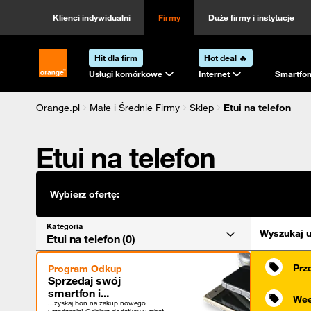
Kategoria
Sortowanie
Klienci indywidualni
Firmy
Duże firmy i instytucje
Hit dla firm
Hot deal 🔥
Strona główna Orange.pl
Usługi komórkowe
Internet
Smartfon
Orange.pl
Małe i Średnie Firmy
Sklep
Etui na telefon
Etui na telefon
Wybierz ofertę:
Kategoria
Wyszukaj u
Etui na telefon (0)
Prz
Program Odkup
Sprzedaj swój
smartfon i...
Wee
...zyskaj bon na zakup nowego