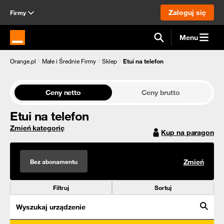
Zaloguj się
Firmy
Menu
Strona główna Orange.pl
Orange.pl
Małe i Średnie Firmy
Sklep
Etui na telefon
Ceny netto
Ceny brutto
Etui na telefon
Zmień kategorię
Kup na paragon
Bez abonamentu
Zmień
Filtruj
Sortuj
Wyszukaj urządzenie