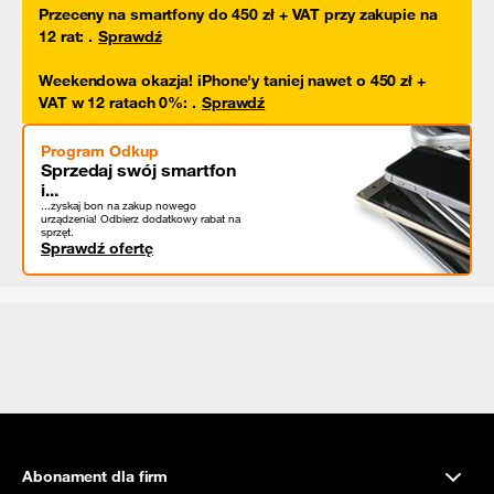
Przeceny na smartfony do 450 zł + VAT przy zakupie na
12 rat
:
.
Sprawdź
Weekendowa okazja! iPhone'y taniej nawet o 450 zł +
VAT w 12 ratach 0%
:
.
Sprawdź
Program Odkup
Sprzedaj swój smartfon
i...
...zyskaj bon na zakup nowego
urządzenia! Odbierz dodatkowy rabat na
sprzęt.
Sprawdź ofertę
Abonament dla firm