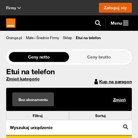
Zaloguj się
Firmy
Menu
Strona główna Orange.pl
Orange.pl
Małe i Średnie Firmy
Sklep
Etui na telefon
Ceny netto
Ceny brutto
Etui na telefon
Zmień kategorię
Kup na paragon
Bez abonamentu
Zmień
Filtruj
Sortuj
Wyszukaj urządzenie