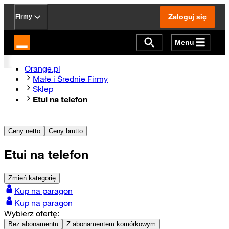
Zaloguj się
Firmy
Menu
Strona główna Orange.pl
Orange.pl
Małe i Średnie Firmy
Sklep
Etui na telefon
Ceny netto
Ceny brutto
Etui na telefon
Zmień kategorię
Kup na paragon
Kup na paragon
Wybierz ofertę:
Bez abonamentu
Z abonamentem komórkowym