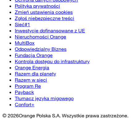
Polityka prywatności
Zmień ustawienia cookies
Zgłoś niebezpieczne treści
Sieć#1
Inwestycje dofinansowane z UE
Nieruchomości Orange
MultiBox
Odpowiedzialny Biznes
Fundacja Orange
Kontrola dostępu do infrastruktury
Orange Energia
Razem dla planety
Razem w sieci
Program Re
Payback
Tłumacz języka migowego
Confort+
©
2026
Orange Polska S.A. Wszystkie prawa zastrzeżone.