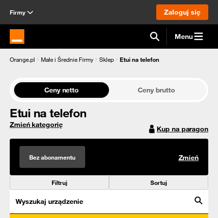
Zaloguj się
Firmy
Menu
Strona główna Orange.pl
Orange.pl
Małe i Średnie Firmy
Sklep
Etui na telefon
Ceny netto
Ceny brutto
Etui na telefon
Zmień kategorię
Kup na paragon
Bez abonamentu
Zmień
Filtruj
Sortuj
Wyszukaj urządzenie