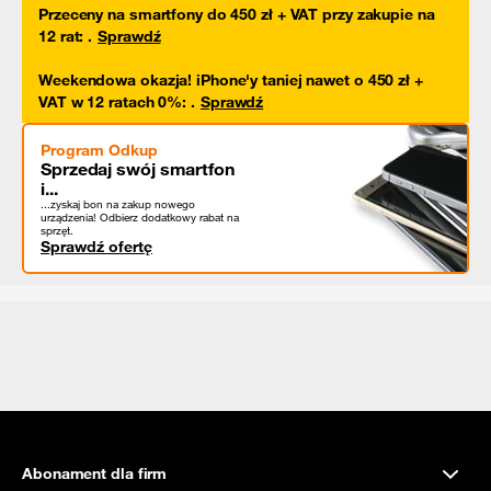
Przeceny na smartfony do 450 zł + VAT przy zakupie na
12 rat
:
.
Sprawdź
Weekendowa okazja! iPhone'y taniej nawet o 450 zł +
VAT w 12 ratach 0%
:
.
Sprawdź
Program Odkup
Sprzedaj swój smartfon
i...
...zyskaj bon na zakup nowego
urządzenia! Odbierz dodatkowy rabat na
sprzęt.
Sprawdź ofertę
Abonament dla firm