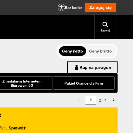
Zaloguj się
Bez barier
Szukaj
Ceny netto
Ceny brutto
Kup na paragon
Z mobilnym Internetem
Pakiet Orange dla Firm
Biurowym 5G
z
4
ź
0%
:
.
Sprawdź