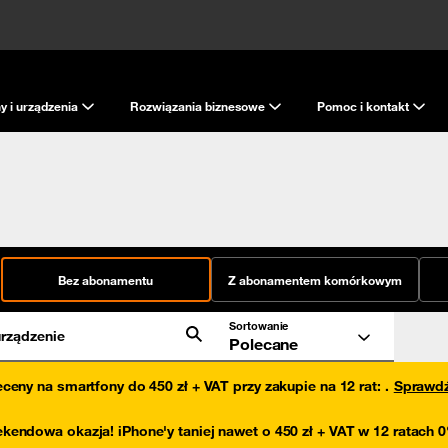
y i urządzenia
Rozwiązania biznesowe
Pomoc i kontakt
Bez abonamentu
Z abonamentem komórkowym
Sortowanie
rządzenie
Polecane
eceny na smartfony do 450 zł + VAT przy zakupie na 12 rat
:
.
Sprawd
kendowa okazja! iPhone'y taniej nawet o 450 zł + VAT w 12 ratach 