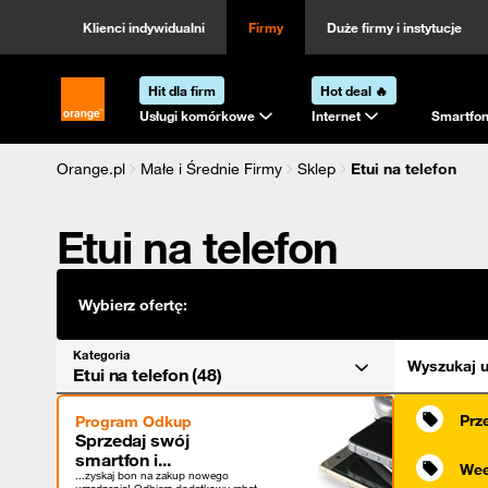
Kategoria
Sortowanie
Klienci indywidualni
Firmy
Duże firmy i instytucje
Hit dla firm
Hot deal 🔥
Strona główna Orange.pl
Usługi komórkowe
Internet
Smartfon
Orange.pl
Małe i Średnie Firmy
Sklep
Etui na telefon
Etui na telefon
Wybierz ofertę:
Kategoria
Wyszukaj u
Etui na telefon (48)
Prz
Program Odkup
Sprzedaj swój
smartfon i...
Wee
...zyskaj bon na zakup nowego