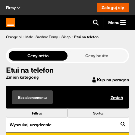
Zaloguj się
Firmy
Menu
Strona główna Orange.pl
Orange.pl
Małe i Średnie Firmy
Sklep
Etui na telefon
Ceny netto
Ceny brutto
Etui na telefon
Zmień kategorię
Kup na paragon
Bez abonamentu
Zmień
Filtruj
Sortuj
Wyszukaj urządzenie