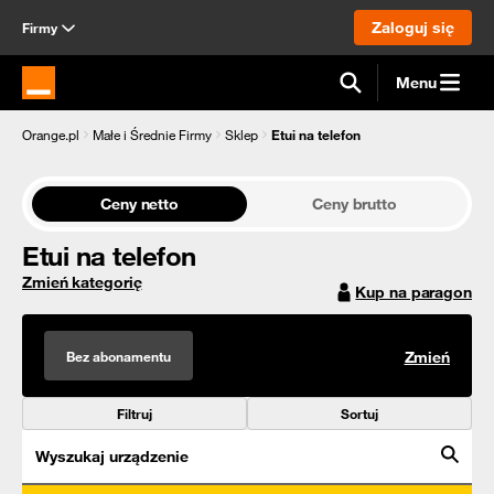
Zaloguj się
Firmy
Menu
Strona główna Orange.pl
Orange.pl
Małe i Średnie Firmy
Sklep
Etui na telefon
Ceny netto
Ceny brutto
Etui na telefon
Zmień kategorię
Kup na paragon
Bez abonamentu
Zmień
Filtruj
Sortuj
Wyszukaj urządzenie