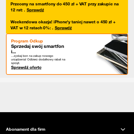
Przeceny na smartfony do 450 zł + VAT przy zakupie na
12 rat
:
.
Sprawdź
Weekendowa okazja! iPhone'y taniej nawet o 450 zł +
VAT w 12 ratach 0%
:
.
Sprawdź
Program Odkup
Sprzedaj swój smartfon
i...
...zyskaj bon na zakup nowego
urządzenia! Odbierz dodatkowy rabat na
sprzęt.
Sprawdź ofertę
Abonament dla firm