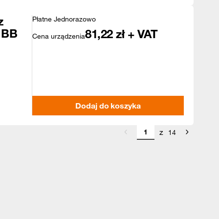
z
Płatne Jednorazowo
 BB
81,22
zł + VAT
Cena urządzenia
Dodaj do koszyka
z
14