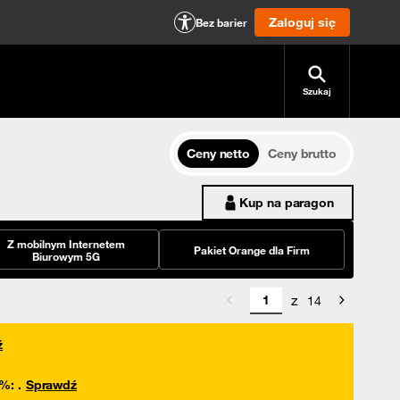
Zaloguj się
Bez barier
Szukaj
Ceny netto
Ceny brutto
Kup na paragon
Z mobilnym Internetem
Pakiet Orange dla Firm
Biurowym 5G
z
14
ź
0%
:
.
Sprawdź