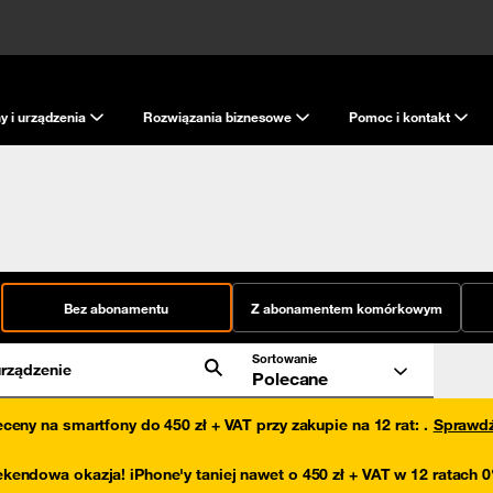
y i urządzenia
Rozwiązania biznesowe
Pomoc i kontakt
Bez abonamentu
Z abonamentem komórkowym
Sortowanie
rządzenie
Polecane
eceny na smartfony do 450 zł + VAT przy zakupie na 12 rat
:
.
Sprawd
kendowa okazja! iPhone'y taniej nawet o 450 zł + VAT w 12 ratach 