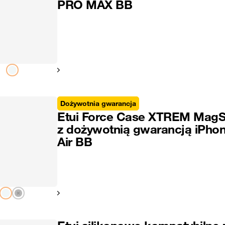
PRO MAX BB
Pokaż następny
Dożywotnia gwarancja
Etui Force Case XTREM MagS
z dożywotnią gwarancją iPho
Air BB
Pokaż następny