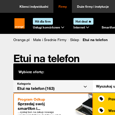
Kategoria
Sortowanie
Klienci indywidualni
Firmy
Duże firmy i instytucje
Hit dla firm
Hot deal 🔥
Strona główna Orange.pl
Usługi komórkowe
Internet
Smartfon
Orange.pl
Małe i Średnie Firmy
Sklep
Etui na telefon
Etui na telefon
Wybierz ofertę:
Kategoria
Wyszukaj u
Etui na telefon (163)
Prz
Program Odkup
Sprzedaj swój
smartfon i...
Wee
...zyskaj bon na zakup nowego