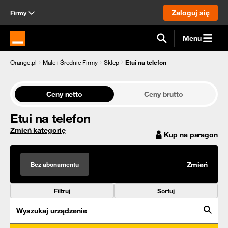
Zaloguj się
Firmy
Menu
Strona główna Orange.pl
Orange.pl
Małe i Średnie Firmy
Sklep
Etui na telefon
Ceny netto
Ceny brutto
Etui na telefon
Zmień kategorię
Kup na paragon
Bez abonamentu
Zmień
Filtruj
Sortuj
Wyszukaj urządzenie