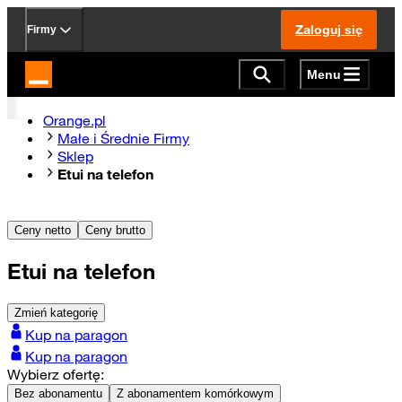
Zaloguj się
Firmy
Menu
Strona główna Orange.pl
Orange.pl
Małe i Średnie Firmy
Sklep
Etui na telefon
Ceny netto
Ceny brutto
Etui na telefon
Zmień kategorię
Kup na paragon
Kup na paragon
Wybierz ofertę:
Bez abonamentu
Z abonamentem komórkowym