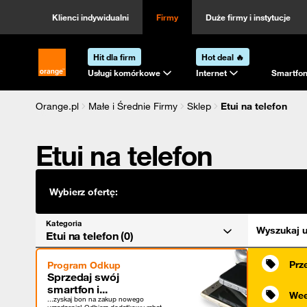
Kategoria
Sortowanie
Klienci indywidualni
Firmy
Duże firmy i instytucje
Hit dla firm
Hot deal 🔥
Strona główna Orange.pl
Usługi komórkowe
Internet
Smartfon
Orange.pl
Małe i Średnie Firmy
Sklep
Etui na telefon
Etui na telefon
Wybierz ofertę:
Kategoria
Wyszukaj u
Etui na telefon (0)
Prz
Program Odkup
Sprzedaj swój
smartfon i...
Wee
...zyskaj bon na zakup nowego