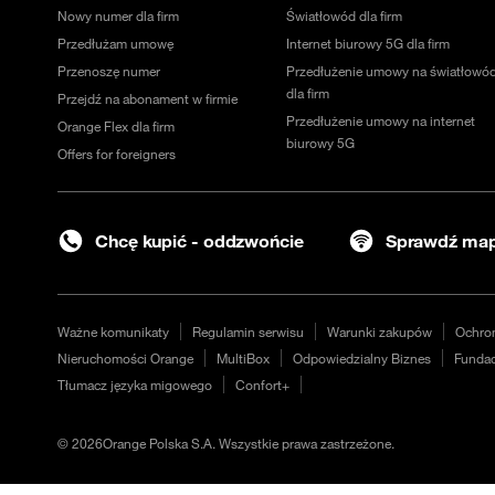
Nowy numer dla firm
Światłowód dla firm
Przedłużam umowę
Internet biurowy 5G dla firm
Przenoszę numer
Przedłużenie umowy na światłowó
dla firm
Przejdź na abonament w firmie
Przedłużenie umowy na internet
Orange Flex dla firm
biurowy 5G
Offers for foreigners
Chcę kupić - oddzwońcie
Sprawdź map
Ważne komunikaty
Regulamin serwisu
Warunki zakupów
Ochro
Nieruchomości Orange
MultiBox
Odpowiedzialny Biznes
Fundac
Tłumacz języka migowego
Confort+
©
2026
Orange Polska S.A. Wszystkie prawa zastrzeżone.