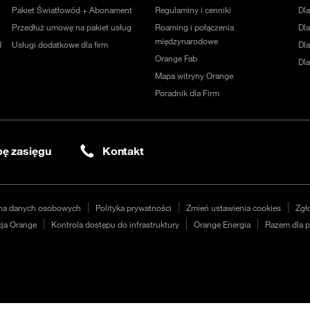
Pakiet Światłowód + Abonament
Regulaminy i cenniki
Dl
Przedłuż umowę na pakiet usług
Roaming i połączenia
Dla
międzynarodowe
d
Usługi dodatkowe dla firm
Dl
Orange Fab
Dl
Mapa witryny Orange
Poradnik dla Firm
ę zasięgu
Kontakt
na danych osobowych
Polityka prywatności
Zmień ustawienia cookies
Zgł
ja Orange
Kontrola dostępu do infrastruktury
Orange Energia
Razem dla p