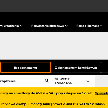
y i urządzenia
Rozwiązania biznesowe
Pomoc i kontakt
Bez abonamentu
Z abonamentem komórkowym
Sortowanie
rządzenie
Polecane
eceny na smartfony do 450 zł + VAT przy zakupie na 12 rat
:
.
Sprawd
kendowa okazja! iPhone'y taniej nawet o 450 zł + VAT w 12 ratach 