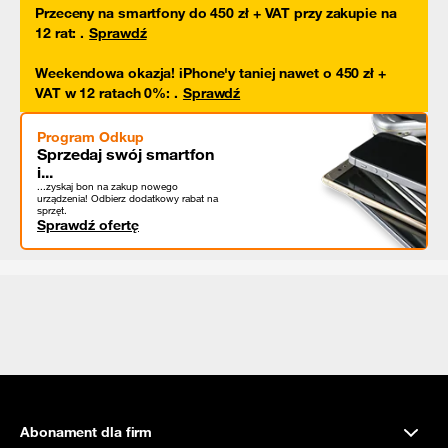
Przeceny na smartfony do 450 zł + VAT przy zakupie na
12 rat
:
.
Sprawdź
Weekendowa okazja! iPhone'y taniej nawet o 450 zł +
VAT w 12 ratach 0%
:
.
Sprawdź
Program Odkup
Sprzedaj swój smartfon
i...
...zyskaj bon na zakup nowego
urządzenia! Odbierz dodatkowy rabat na
sprzęt.
Sprawdź ofertę
Abonament dla firm