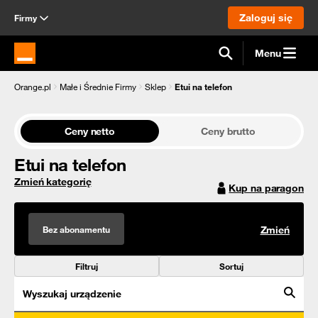
Zaloguj się
Firmy
Menu
Strona główna Orange.pl
Orange.pl
Małe i Średnie Firmy
Sklep
Etui na telefon
Ceny netto
Ceny brutto
Etui na telefon
Zmień kategorię
Kup na paragon
Bez abonamentu
Zmień
Filtruj
Sortuj
Wyszukaj urządzenie