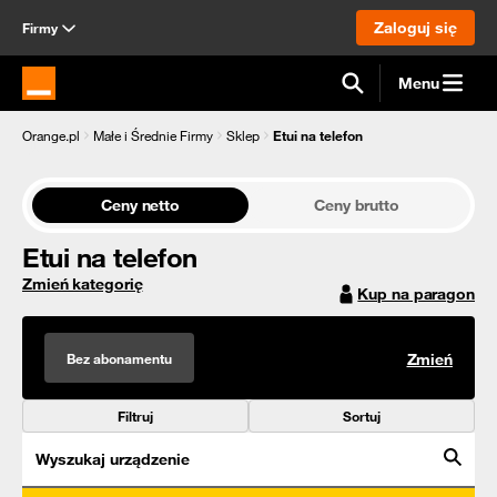
Zaloguj się
Firmy
Menu
Strona główna Orange.pl
Orange.pl
Małe i Średnie Firmy
Sklep
Etui na telefon
Ceny netto
Ceny brutto
Etui na telefon
Zmień kategorię
Kup na paragon
Bez abonamentu
Zmień
Filtruj
Sortuj
Wyszukaj urządzenie