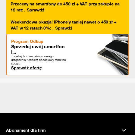
Przeceny na smartfony do 450 zł + VAT przy zakupie na
12 rat
:
.
Sprawdź
Weekendowa okazja! iPhone'y taniej nawet o 450 zł +
VAT w 12 ratach 0%
:
.
Sprawdź
Program Odkup
Sprzedaj swój smartfon
i...
...zyskaj bon na zakup nowego
urządzenia! Odbierz dodatkowy rabat na
sprzęt.
Sprawdź ofertę
Abonament dla firm