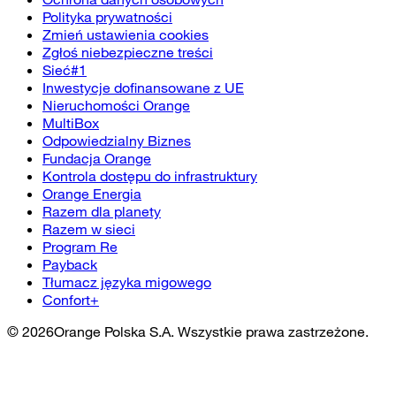
Polityka prywatności
Zmień ustawienia cookies
Zgłoś niebezpieczne treści
Sieć#1
Inwestycje dofinansowane z UE
Nieruchomości Orange
MultiBox
Odpowiedzialny Biznes
Fundacja Orange
Kontrola dostępu do infrastruktury
Orange Energia
Razem dla planety
Razem w sieci
Program Re
Payback
Tłumacz języka migowego
Confort+
©
2026
Orange Polska S.A. Wszystkie prawa zastrzeżone.