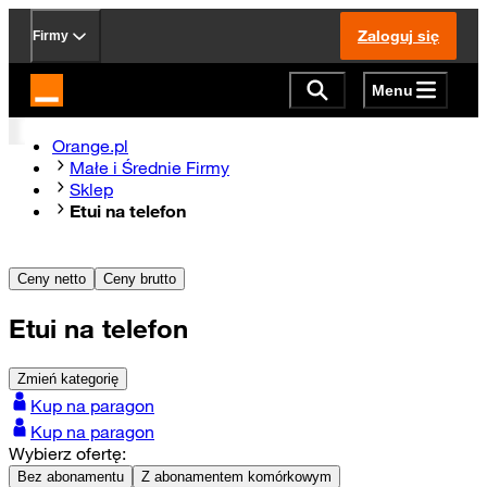
Zaloguj się
Firmy
Menu
Strona główna Orange.pl
Orange.pl
Małe i Średnie Firmy
Sklep
Etui na telefon
Ceny netto
Ceny brutto
Etui na telefon
Zmień kategorię
Kup na paragon
Kup na paragon
Wybierz ofertę:
Bez abonamentu
Z abonamentem komórkowym