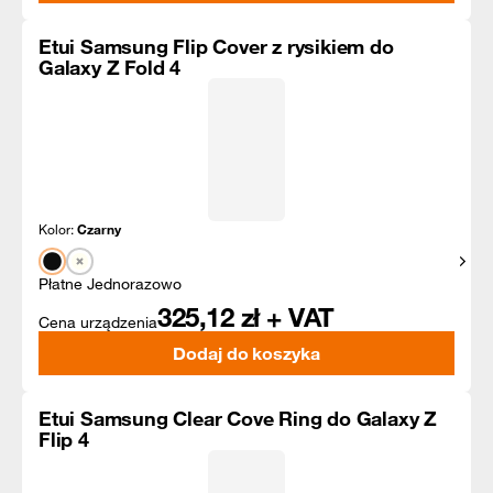
Etui Samsung Flip Cover z rysikiem do
Galaxy Z Fold 4
Kolor:
Czarny
Pokaż
Płatne Jednorazowo
325,12
zł + VAT
Cena urządzenia
Dodaj do koszyka
Etui Samsung Clear Cove Ring do Galaxy Z
Flip 4