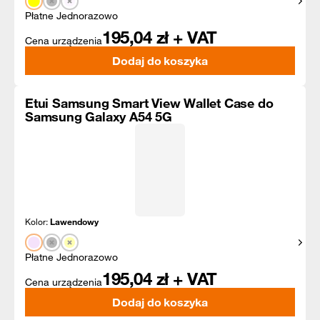
Pokaż
Płatne Jednorazowo
195,04
zł + VAT
Cena urządzenia
Dodaj do koszyka
Etui Samsung Smart View Wallet Case do
Samsung Galaxy A54 5G
Kolor:
Lawendowy
Pokaż
Płatne Jednorazowo
195,04
zł + VAT
Cena urządzenia
Dodaj do koszyka