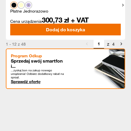
Pokaż
Płatne Jednorazowo
300,73
zł + VAT
Cena urządzenia
Dodaj do koszyka
z
1 - 12 z 48
4
Program Odkup
Sprzedaj swój smartfon
i...
...zyskaj bon na zakup nowego
urządzenia! Odbierz dodatkowy rabat na
sprzęt.
Sprawdź ofertę