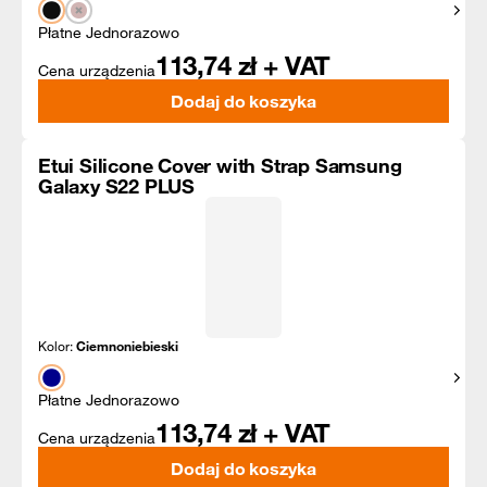
Pokaż
Płatne Jednorazowo
113,74
zł + VAT
Cena urządzenia
Dodaj do koszyka
Etui Silicone Cover with Strap Samsung
Galaxy S22 PLUS
Kolor:
Ciemnoniebieski
Pokaż
Płatne Jednorazowo
113,74
zł + VAT
Cena urządzenia
Dodaj do koszyka