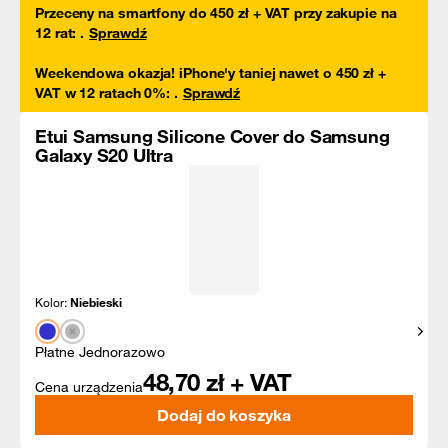
Przeceny na smartfony do 450 zł + VAT przy zakupie na
12 rat
:
.
Sprawdź
Weekendowa okazja! iPhone'y taniej nawet o 450 zł +
VAT w 12 ratach 0%
:
.
Sprawdź
Etui Samsung Silicone Cover do Samsung
Galaxy S20 Ultra
Kolor:
Niebieski
Pokaż
Płatne Jednorazowo
48,70
zł + VAT
Cena urządzenia
Dodaj do koszyka