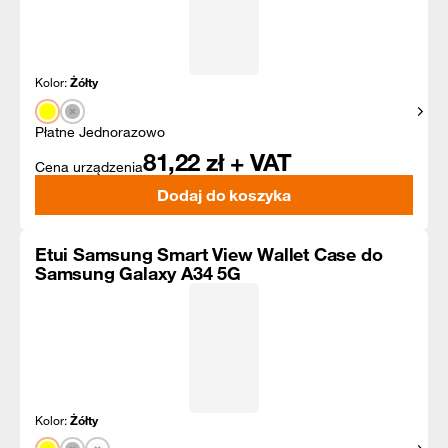
Kolor:
Żółty
Pokaż
Płatne Jednorazowo
81,22
zł + VAT
Cena urządzenia
Dodaj do koszyka
Etui Samsung Smart View Wallet Case do
Samsung Galaxy A34 5G
Kolor:
Żółty