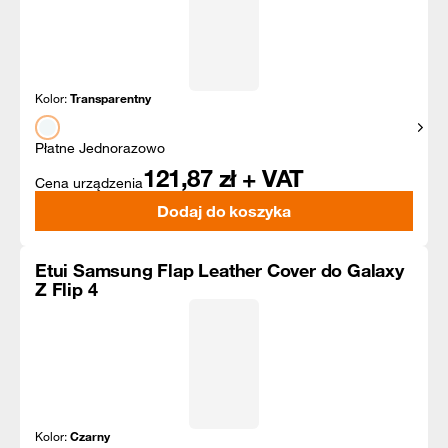
Kolor:
Transparentny
Pokaż
Płatne Jednorazowo
121,87
zł + VAT
Cena urządzenia
Dodaj do koszyka
Etui Samsung Flap Leather Cover do Galaxy
Z Flip 4
Kolor:
Czarny