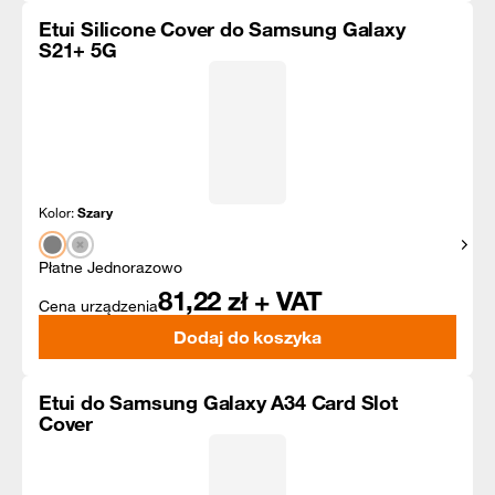
Etui Silicone Cover do Samsung Galaxy
S21+ 5G
Kolor:
Szary
Pokaż
Płatne Jednorazowo
81,22
zł + VAT
Cena urządzenia
Dodaj do koszyka
Etui do Samsung Galaxy A34 Card Slot
Cover