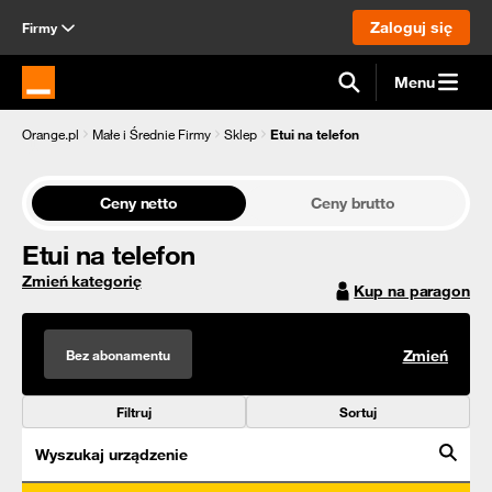
Zaloguj się
Firmy
Menu
Strona główna Orange.pl
Orange.pl
Małe i Średnie Firmy
Sklep
Etui na telefon
Ceny netto
Ceny brutto
Etui na telefon
Zmień kategorię
Kup na paragon
Bez abonamentu
Zmień
Filtruj
Sortuj
Wyszukaj urządzenie