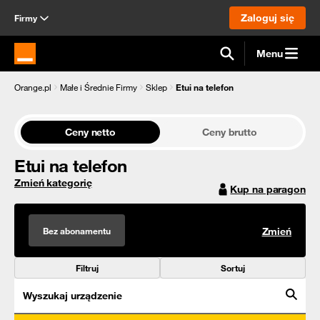
Zaloguj się
Firmy
Menu
Strona główna Orange.pl
Orange.pl
Małe i Średnie Firmy
Sklep
Etui na telefon
Ceny netto
Ceny brutto
Etui na telefon
Zmień kategorię
Kup na paragon
Bez abonamentu
Zmień
Filtruj
Sortuj
Wyszukaj urządzenie