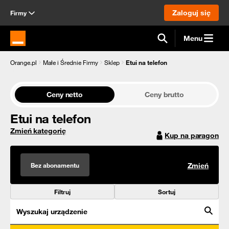
Zaloguj się
Firmy
Menu
Strona główna Orange.pl
Orange.pl
Małe i Średnie Firmy
Sklep
Etui na telefon
Ceny netto
Ceny brutto
Etui na telefon
Zmień kategorię
Kup na paragon
Bez abonamentu
Zmień
Filtruj
Sortuj
Wyszukaj urządzenie