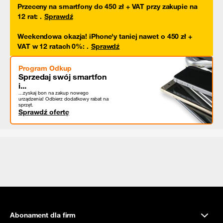
Przeceny na smartfony do 450 zł + VAT przy zakupie na
12 rat
:
.
Sprawdź
Weekendowa okazja! iPhone'y taniej nawet o 450 zł +
VAT w 12 ratach 0%
:
.
Sprawdź
Program Odkup
Sprzedaj swój smartfon
i...
...zyskaj bon na zakup nowego
urządzenia! Odbierz dodatkowy rabat na
sprzęt.
Sprawdź ofertę
Abonament dla firm