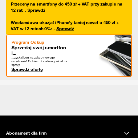
Przeceny na smartfony do 450 zł + VAT przy zakupie na
12 rat
:
.
Sprawdź
Weekendowa okazja! iPhone'y taniej nawet o 450 zł +
VAT w 12 ratach 0%
:
.
Sprawdź
Program Odkup
Sprzedaj swój smartfon
i...
...zyskaj bon na zakup nowego
urządzenia! Odbierz dodatkowy rabat na
sprzęt.
Sprawdź ofertę
Abonament dla firm