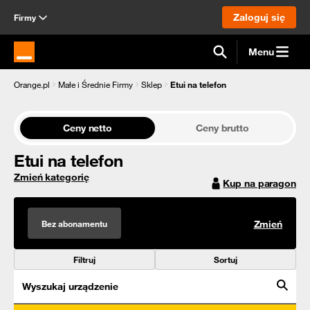
Zaloguj się
Firmy
Menu
Strona główna Orange.pl
Orange.pl
Małe i Średnie Firmy
Sklep
Etui na telefon
Ceny netto
Ceny brutto
Etui na telefon
Zmień kategorię
Kup na paragon
Bez abonamentu
Zmień
Filtruj
Sortuj
Wyszukaj urządzenie