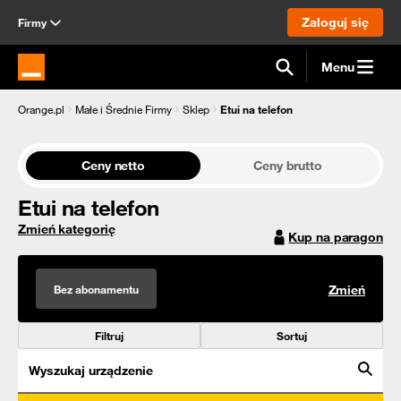
Zaloguj się
Firmy
Menu
Strona główna Orange.pl
Orange.pl
Małe i Średnie Firmy
Sklep
Etui na telefon
Ceny netto
Ceny brutto
Etui na telefon
Zmień kategorię
Kup na paragon
Bez abonamentu
Zmień
Filtruj
Sortuj
Wyszukaj urządzenie