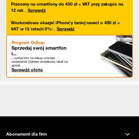
Przeceny na smartfony do 450 zł + VAT przy zakupie na
12 rat
:
.
Sprawdź
Weekendowa okazja! iPhone'y taniej nawet o 450 zł +
VAT w 12 ratach 0%
:
.
Sprawdź
Program Odkup
Sprzedaj swój smartfon
i...
...zyskaj bon na zakup nowego
urządzenia! Odbierz dodatkowy rabat na
sprzęt.
Sprawdź ofertę
Abonament dla firm