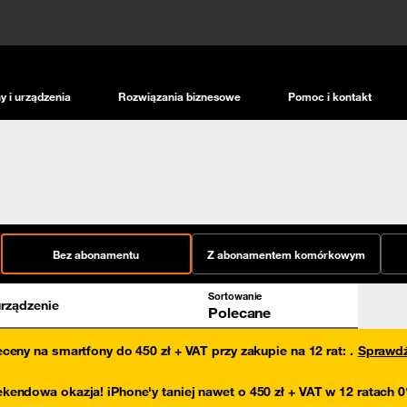
y i urządzenia
Rozwiązania biznesowe
Pomoc i kontakt
Bez abonamentu
Z abonamentem komórkowym
Sortowanie
rządzenie
Polecane
eceny na smartfony do 450 zł + VAT przy zakupie na 12 rat
:
.
Sprawd
kendowa okazja! iPhone'y taniej nawet o 450 zł + VAT w 12 ratach 