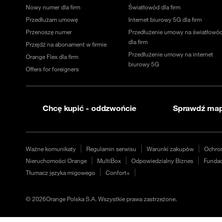
Nowy numer dla firm
Światłowód dla firm
Przedłużam umowę
Internet biurowy 5G dla firm
Przenoszę numer
Przedłużenie umowy na światłowó
dla firm
Przejdź na abonament w firmie
Przedłużenie umowy na internet
Orange Flex dla firm
biurowy 5G
Offers for foreigners
Chcę kupić - oddzwońcie
Sprawdź map
Ważne komunikaty
Regulamin serwisu
Warunki zakupów
Ochro
Nieruchomości Orange
MultiBox
Odpowiedzialny Biznes
Fundac
Tłumacz języka migowego
Confort+
©
2026
Orange Polska S.A. Wszystkie prawa zastrzeżone.