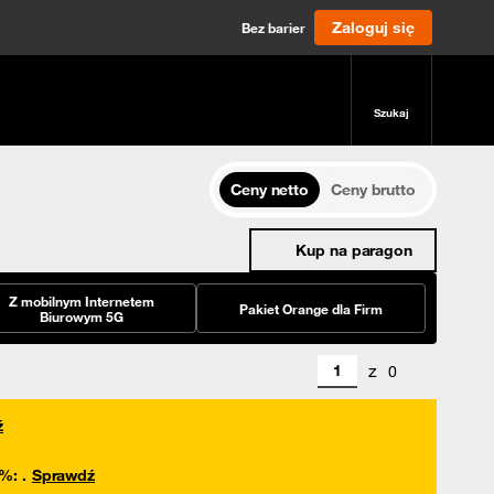
Zaloguj się
Bez barier
Szukaj
Ceny netto
Ceny brutto
Kup na paragon
Z mobilnym Internetem
Pakiet Orange dla Firm
Biurowym 5G
z
0
ź
0%
:
.
Sprawdź