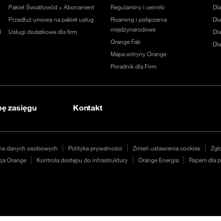
Pakiet Światłowód + Abonament
Regulaminy i cenniki
Dl
Przedłuż umowę na pakiet usług
Roaming i połączenia
Dla
międzynarodowe
d
Usługi dodatkowe dla firm
Dl
Orange Fab
Dl
Mapa witryny Orange
Poradnik dla Firm
ę zasięgu
Kontakt
na danych osobowych
Polityka prywatności
Zmień ustawienia cookies
Zgł
ja Orange
Kontrola dostępu do infrastruktury
Orange Energia
Razem dla p