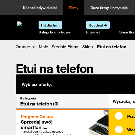
Kategoria
Sortowanie
Klienci indywidualni
Firmy
Duże firmy i instytucje
Hit dla firm
Hot deal 🔥
Strona główna Orange.pl
Usługi komórkowe
Internet
Smartfon
Orange.pl
Małe i Średnie Firmy
Sklep
Etui na telefon
Etui na telefon
Wybierz ofertę:
Kategoria
Wyszukaj u
Etui na telefon (0)
Prz
Program Odkup
Sprzedaj swój
smartfon i...
Wee
...zyskaj bon na zakup nowego