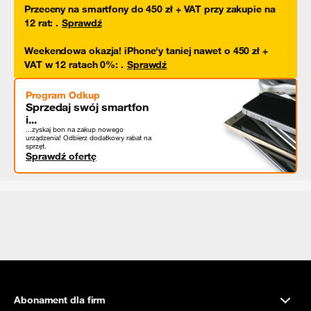
Przeceny na smartfony do 450 zł + VAT przy zakupie na
12 rat
:
.
Sprawdź
Weekendowa okazja! iPhone'y taniej nawet o 450 zł +
VAT w 12 ratach 0%
:
.
Sprawdź
Program Odkup
Sprzedaj swój smartfon
i...
...zyskaj bon na zakup nowego
urządzenia! Odbierz dodatkowy rabat na
sprzęt.
Sprawdź ofertę
Abonament dla firm