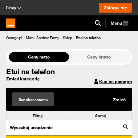
Zaloguj się
Firmy
Menu
Strona główna Orange.pl
Orange.pl
Małe i Średnie Firmy
Sklep
Etui na telefon
Ceny netto
Ceny brutto
Etui na telefon
Zmień kategorię
Kup na paragon
Bez abonamentu
Zmień
Filtruj
Sortuj
Wyszukaj urządzenie