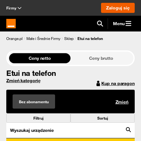
Zaloguj się
Firmy
Menu
Strona główna Orange.pl
Orange.pl
Małe i Średnie Firmy
Sklep
Etui na telefon
Ceny netto
Ceny brutto
Etui na telefon
Zmień kategorię
Kup na paragon
Bez abonamentu
Zmień
Filtruj
Sortuj
Wyszukaj urządzenie