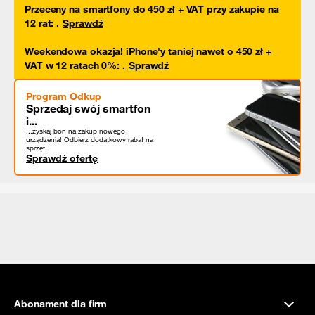
Przeceny na smartfony do 450 zł + VAT przy zakupie na
12 rat
:
.
Sprawdź
Weekendowa okazja! iPhone'y taniej nawet o 450 zł +
VAT w 12 ratach 0%
:
.
Sprawdź
Program Odkup
Sprzedaj swój smartfon
i...
...zyskaj bon na zakup nowego
urządzenia! Odbierz dodatkowy rabat na
sprzęt.
Sprawdź ofertę
Abonament dla firm