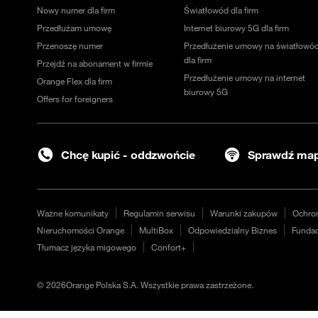
Nowy numer dla firm
Światłowód dla firm
Przedłużam umowę
Internet biurowy 5G dla firm
Przenoszę numer
Przedłużenie umowy na światłowó
dla firm
Przejdź na abonament w firmie
Przedłużenie umowy na internet
Orange Flex dla firm
biurowy 5G
Offers for foreigners
Chcę kupić - oddzwońcie
Sprawdź map
Ważne komunikaty
Regulamin serwisu
Warunki zakupów
Ochro
Nieruchomości Orange
MultiBox
Odpowiedzialny Biznes
Fundac
Tłumacz języka migowego
Confort+
©
2026
Orange Polska S.A. Wszystkie prawa zastrzeżone.