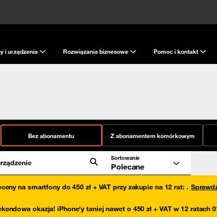
y i urządzenia
Rozwiązania biznesowe
Pomoc i kontakt
Bez abonamentu
Z abonamentem komórkowym
Sortowanie
rządzenie
Polecane
eceny na smartfony do 450 zł + VAT przy zakupie na 12 rat
:
.
Sprawd
kendowa okazja! iPhone'y taniej nawet o 450 zł + VAT w 12 ratach 