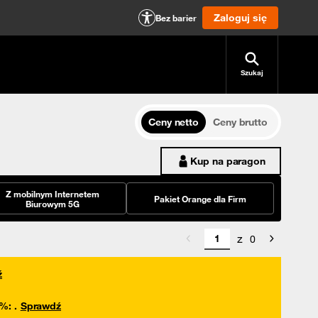
Zaloguj się
Bez barier
Szukaj
Ceny netto
Ceny brutto
Kup na paragon
Z mobilnym Internetem
Pakiet Orange dla Firm
Biurowym 5G
z
0
ź
0%
:
.
Sprawdź