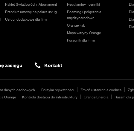
Pakiet Światłowód + Abonament
Regulaminy i cenniki
Dl
Przedłuż umowę na pakiet usług
Roaming i połączenia
Dla
międzynarodowe
d
Usługi dodatkowe dla firm
Dl
Orange Fab
Dl
Mapa witryny Orange
Poradnik dla Firm
ę zasięgu
Kontakt
na danych osobowych
Polityka prywatności
Zmień ustawienia cookies
Zgł
ja Orange
Kontrola dostępu do infrastruktury
Orange Energia
Razem dla p