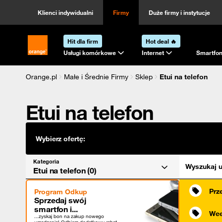
Kategoria
Sortowanie
Klienci indywidualni
Firmy
Duże firmy i instytucje
Hit dla firm
Hot deal 🔥
Strona główna Orange.pl
Usługi komórkowe
Internet
Smartfon
Orange.pl
Małe i Średnie Firmy
Sklep
Etui na telefon
Etui na telefon
Wybierz ofertę:
Kategoria
Wyszukaj u
Etui na telefon (0)
Prz
Program Odkup
Sprzedaj swój
smartfon i...
Wee
...zyskaj bon na zakup nowego