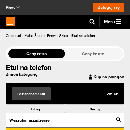
Zaloguj się
Firmy
Menu
Strona główna Orange.pl
Orange.pl
Małe i Średnie Firmy
Sklep
Etui na telefon
Ceny netto
Ceny brutto
Etui na telefon
Zmień kategorię
Kup na paragon
Bez abonamentu
Zmień
Filtruj
Sortuj
Wyszukaj urządzenie