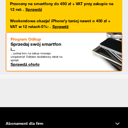
Przeceny na smartfony do 450 zł + VAT przy zakupie na
12 rat
:
.
Sprawdź
Weekendowa okazja! iPhone'y taniej nawet o 450 zł +
VAT w 12 ratach 0%
:
.
Sprawdź
Program Odkup
Sprzedaj swój smartfon
i...
...zyskaj bon na zakup nowego
urządzenia! Odbierz dodatkowy rabat na
sprzęt.
Sprawdź ofertę
Abonament dla firm