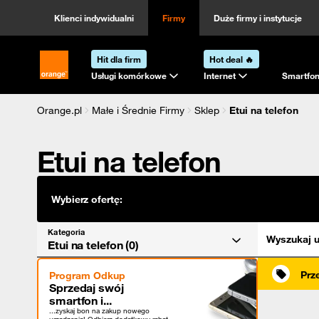
Kategoria
Sortowanie
Klienci indywidualni
Firmy
Duże firmy i instytucje
Hit dla firm
Hot deal 🔥
Strona główna Orange.pl
Usługi komórkowe
Internet
Smartfon
Orange.pl
Małe i Średnie Firmy
Sklep
Etui na telefon
Etui na telefon
Wybierz ofertę:
Kategoria
Wyszukaj u
Etui na telefon (0)
Prz
Program Odkup
Sprzedaj swój
smartfon i...
...zyskaj bon na zakup nowego