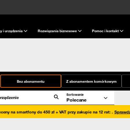
y i urządzenia
Rozwiązania biznesowe
Pomoc i kontakt
Bez abonamentu
Z abonamentem komórkowym
Sortowanie
rządzenie
Polecane
eceny na smartfony do 450 zł + VAT przy zakupie na 12 rat
:
.
Sprawd