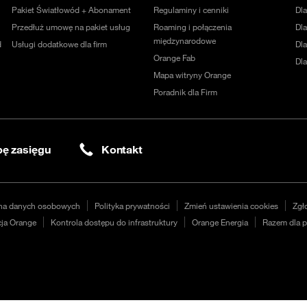
Pakiet Światłowód + Abonament
Regulaminy i cenniki
Dl
Przedłuż umowę na pakiet usług
Roaming i połączenia
Dla
międzynarodowe
d
Usługi dodatkowe dla firm
Dl
Orange Fab
Dl
Mapa witryny Orange
Poradnik dla Firm
ę zasięgu
Kontakt
na danych osobowych
Polityka prywatności
Zmień ustawienia cookies
Zgł
ja Orange
Kontrola dostępu do infrastruktury
Orange Energia
Razem dla p