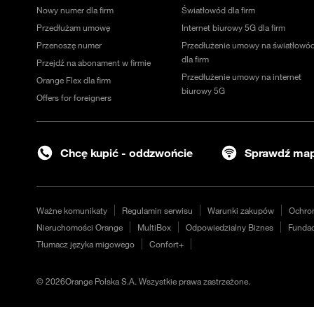
Nowy numer dla firm
Światłowód dla firm
Przedłużam umowę
Internet biurowy 5G dla firm
Przenoszę numer
Przedłużenie umowy na światłowó
dla firm
Przejdź na abonament w firmie
Przedłużenie umowy na internet
Orange Flex dla firm
biurowy 5G
Offers for foreigners
Chcę kupić - oddzwońcie
Sprawdź map
Ważne komunikaty
Regulamin serwisu
Warunki zakupów
Ochro
Nieruchomości Orange
MultiBox
Odpowiedzialny Biznes
Fundac
Tłumacz języka migowego
Confort+
©
2026
Orange Polska S.A. Wszystkie prawa zastrzeżone.