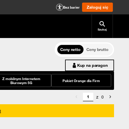
Zaloguj się
Bez barier
Szukaj
Ceny netto
Ceny brutto
Kup na paragon
Z mobilnym Internetem
Pakiet Orange dla Firm
Biurowym 5G
z
0
ź