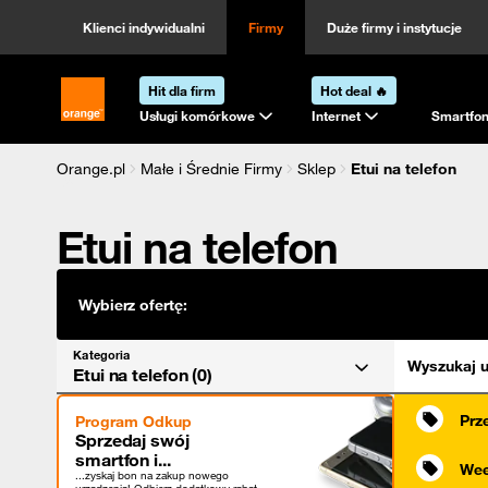
Kategoria
Sortowanie
Klienci indywidualni
Firmy
Duże firmy i instytucje
Hit dla firm
Hot deal 🔥
Strona główna Orange.pl
Usługi komórkowe
Internet
Smartfon
Orange.pl
Małe i Średnie Firmy
Sklep
Etui na telefon
Etui na telefon
Wybierz ofertę:
Kategoria
Wyszukaj u
Etui na telefon (0)
Prz
Program Odkup
Sprzedaj swój
smartfon i...
Wee
...zyskaj bon na zakup nowego