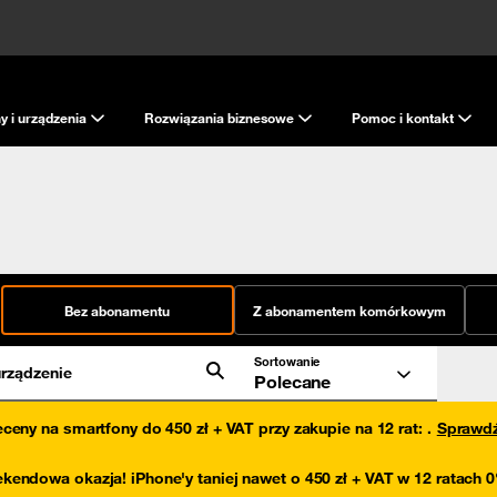
y i urządzenia
Rozwiązania biznesowe
Pomoc i kontakt
Bez abonamentu
Z abonamentem komórkowym
Sortowanie
rządzenie
Polecane
eceny na smartfony do 450 zł + VAT przy zakupie na 12 rat
:
.
Sprawd
kendowa okazja! iPhone'y taniej nawet o 450 zł + VAT w 12 ratach 