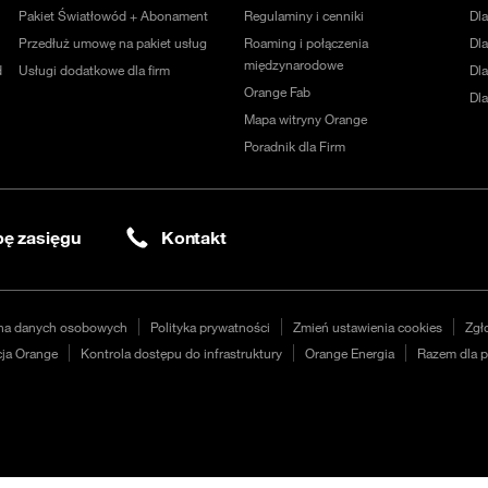
Pakiet Światłowód + Abonament
Regulaminy i cenniki
Dl
Przedłuż umowę na pakiet usług
Roaming i połączenia
Dla
międzynarodowe
d
Usługi dodatkowe dla firm
Dl
Orange Fab
Dl
Mapa witryny Orange
Poradnik dla Firm
ę zasięgu
Kontakt
na danych osobowych
Polityka prywatności
Zmień ustawienia cookies
Zgł
ja Orange
Kontrola dostępu do infrastruktury
Orange Energia
Razem dla p