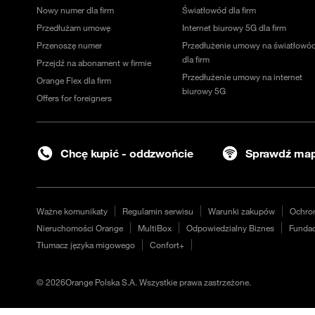
Nowy numer dla firm
Światłowód dla firm
Przedłużam umowę
Internet biurowy 5G dla firm
Przenoszę numer
Przedłużenie umowy na światłowó
dla firm
Przejdź na abonament w firmie
Przedłużenie umowy na internet
Orange Flex dla firm
biurowy 5G
Offers for foreigners
Chcę kupić - oddzwońcie
Sprawdź map
Ważne komunikaty
Regulamin serwisu
Warunki zakupów
Ochro
Nieruchomości Orange
MultiBox
Odpowiedzialny Biznes
Fundac
Tłumacz języka migowego
Confort+
©
2026
Orange Polska S.A. Wszystkie prawa zastrzeżone.