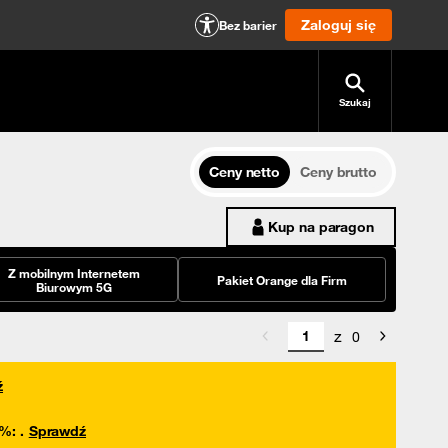
Zaloguj się
Bez barier
Szukaj
Ceny netto
Ceny brutto
Kup na paragon
Z mobilnym Internetem
Pakiet Orange dla Firm
Biurowym 5G
z
0
ź
0%
:
.
Sprawdź