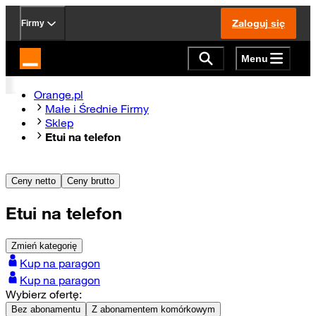
Zaloguj się
Firmy
Menu
Strona główna Orange.pl
Orange.pl
Małe i Średnie Firmy
Sklep
Etui na telefon
Ceny netto
Ceny brutto
Etui na telefon
Zmień kategorię
Kup na paragon
Kup na paragon
Wybierz ofertę:
Bez abonamentu
Z abonamentem komórkowym