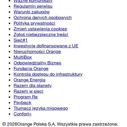
Ważne komunikaty
Regulamin serwisu
Warunki zakupów
Ochrona danych osobowych
Polityka prywatności
Zmień ustawienia cookies
Zgłoś niebezpieczne treści
Sieć#1
Inwestycje dofinansowane z UE
Nieruchomości Orange
MultiBox
Odpowiedzialny Biznes
Fundacja Orange
Kontrola dostępu do infrastruktury
Orange Energia
Razem dla planety
Razem w sieci
Program Re
Payback
Tłumacz języka migowego
Confort+
©
2026
Orange Polska S.A. Wszystkie prawa zastrzeżone.