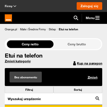
Zaloguj się
Firmy
Menu
Strona główna Orange.pl
Orange.pl
Małe i Średnie Firmy
Sklep
Etui na telefon
Ceny netto
Ceny brutto
Etui na telefon
Zmień kategorię
Kup na paragon
Bez abonamentu
Zmień
Filtruj
Sortuj
Wyszukaj urządzenie