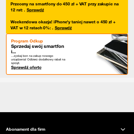
Przeceny na smartfony do 450 zł + VAT przy zakupie na
12 rat
:
.
Sprawdź
Weekendowa okazja! iPhone'y taniej nawet o 450 zł +
VAT w 12 ratach 0%
:
.
Sprawdź
Program Odkup
Sprzedaj swój smartfon
i...
...zyskaj bon na zakup nowego
urządzenia! Odbierz dodatkowy rabat na
sprzęt.
Sprawdź ofertę
Abonament dla firm