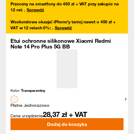
Przeceny na smartfony do 450 zł + VAT przy zakupie na
12 rat
:
.
Sprawdź
Weekendowa okazja! iPhone'y taniej nawet o 450 zł +
VAT w 12 ratach 0%
:
.
Sprawdź
Etui ochronne silikonowe Xiaomi Redmi
Note 14 Pro Plus 5G BB
Kolor:
Transparentny
Pokaż
Płatne Jednorazowo
28,37
zł + VAT
Cena urządzenia
Dodaj do koszyka