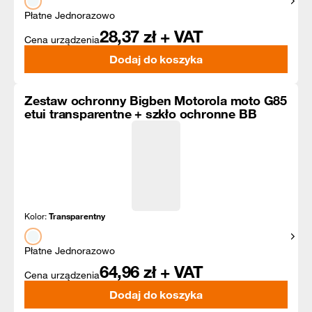
Pokaż
Płatne Jednorazowo
28,37
zł + VAT
Cena urządzenia
Dodaj do koszyka
Zestaw ochronny Bigben Motorola moto G85
etui transparentne + szkło ochronne BB
Kolor:
Transparentny
Pokaż
Płatne Jednorazowo
64,96
zł + VAT
Cena urządzenia
Dodaj do koszyka