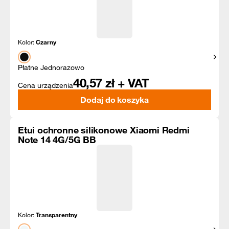
Kolor:
Czarny
Pokaż
Płatne Jednorazowo
40,57
zł + VAT
Cena urządzenia
Dodaj do koszyka
Etui ochronne silikonowe Xiaomi Redmi
Note 14 4G/5G BB
Kolor:
Transparentny