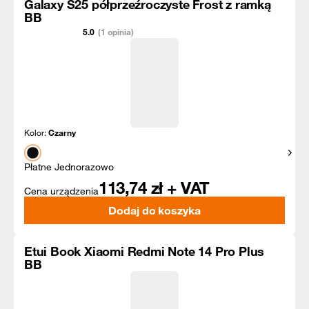
Galaxy S25 półprzeźroczyste Frost z ramką
BB
5.0
(1 opinia)
Kolor:
Czarny
Pokaż
Płatne Jednorazowo
113,74
zł + VAT
Cena urządzenia
Dodaj do koszyka
Etui Book Xiaomi Redmi Note 14 Pro Plus
BB