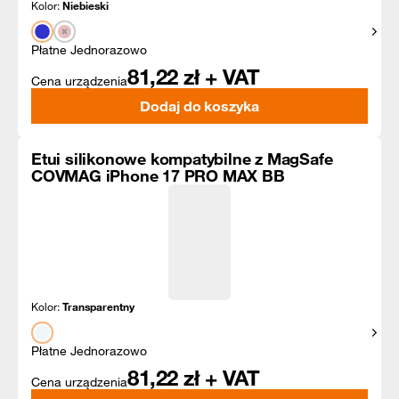
Kolor:
Niebieski
Pokaż
Płatne Jednorazowo
81,22
zł + VAT
Cena urządzenia
Dodaj do koszyka
Etui silikonowe kompatybilne z MagSafe
COVMAG iPhone 17 PRO MAX BB
Kolor:
Transparentny
Pokaż
Płatne Jednorazowo
81,22
zł + VAT
Cena urządzenia