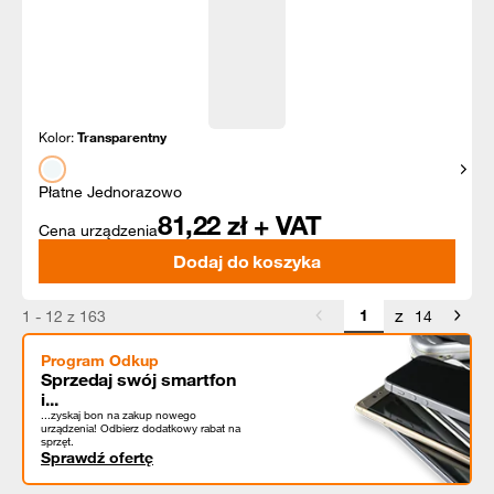
Kolor:
Transparentny
Pokaż
Płatne Jednorazowo
81,22
zł + VAT
Cena urządzenia
Dodaj do koszyka
z
1 - 12 z 163
14
Program Odkup
Sprzedaj swój smartfon
i...
...zyskaj bon na zakup nowego
urządzenia! Odbierz dodatkowy rabat na
sprzęt.
Sprawdź ofertę