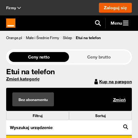
Zaloguj się
Firmy
Menu
Strona główna Orange.pl
Orange.pl
Małe i Średnie Firmy
Sklep
Etui na telefon
Ceny netto
Ceny brutto
Etui na telefon
Zmień kategorię
Kup na paragon
Bez abonamentu
Zmień
Filtruj
Sortuj
Wyszukaj urządzenie