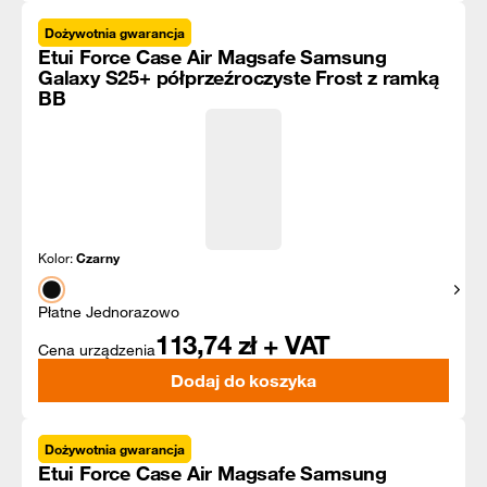
Dożywotnia gwarancja
Etui Force Case Air Magsafe Samsung
Galaxy S25+ półprzeźroczyste Frost z ramką
BB
Kolor:
Czarny
Pokaż
Płatne Jednorazowo
113,74
zł + VAT
Cena urządzenia
Dodaj do koszyka
Dożywotnia gwarancja
Etui Force Case Air Magsafe Samsung