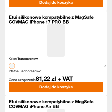
Dodaj do koszyka
Etui silikonowe kompatybilne z MagSafe
COVMAG iPhone 17 PRO BB
Kolor:
Transparentny
Pokaż
Płatne Jednorazowo
81,22
zł + VAT
Cena urządzenia
Dodaj do koszyka
Etui silikonowe kompatybilne z MagSafe
COVMAG iPhone Air BB