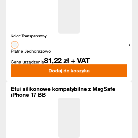
Kolor:
Transparentny
Pokaż
Płatne Jednorazowo
81,22
zł + VAT
Cena urządzenia
Dodaj do koszyka
Etui silikonowe kompatybilne z MagSafe
iPhone 17 BB