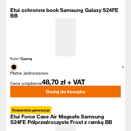
Etui ochronne book Samsung Galaxy S24FE
BB
Kolor:
Czarny
Pokaż
Płatne Jednorazowo
48,70
zł + VAT
Cena urządzenia
Dodaj do koszyka
Dożywotnia gwarancja
Etui Force Case Air Magsafe Samsung
S24FE Półprzeźroczyste Frost z ramką BB