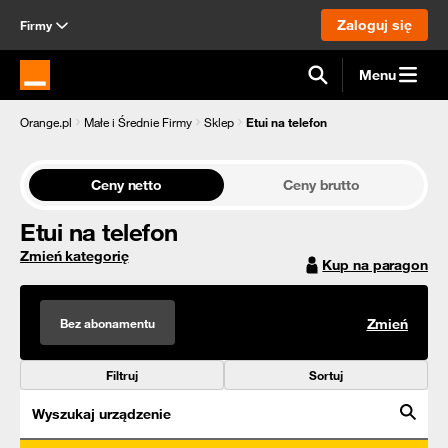
Zaloguj się
Firmy
Menu
Strona główna Orange.pl
Orange.pl
Małe i Średnie Firmy
Sklep
Etui na telefon
Ceny netto
Ceny brutto
Etui na telefon
Zmień kategorię
Kup na paragon
Bez abonamentu
Zmień
Filtruj
Sortuj
Wyszukaj urządzenie