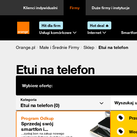
Kategoria
Sortowanie
Klienci indywidualni
Firmy
Duże firmy i instytucje
Hit dla firm
Hot deal 🔥
Strona główna Orange.pl
Usługi komórkowe
Internet
Smartfon
Orange.pl
Małe i Średnie Firmy
Sklep
Etui na telefon
Etui na telefon
Wybierz ofertę:
Kategoria
Wyszukaj u
Etui na telefon (0)
Prz
Program Odkup
Sprzedaj swój
smartfon i...
Wee
...zyskaj bon na zakup nowego