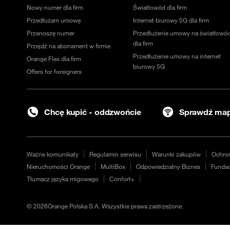
Nowy numer dla firm
Światłowód dla firm
Przedłużam umowę
Internet biurowy 5G dla firm
Przenoszę numer
Przedłużenie umowy na światłowó
dla firm
Przejdź na abonament w firmie
Przedłużenie umowy na internet
Orange Flex dla firm
biurowy 5G
Offers for foreigners
Chcę kupić - oddzwońcie
Sprawdź map
Ważne komunikaty
Regulamin serwisu
Warunki zakupów
Ochro
Nieruchomości Orange
MultiBox
Odpowiedzialny Biznes
Fundac
Tłumacz języka migowego
Confort+
©
2026
Orange Polska S.A. Wszystkie prawa zastrzeżone.