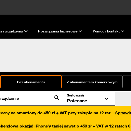
y i urządzenia
Rozwiązania biznesowe
Pomoc i kontakt
Bez abonamentu
Z abonamentem komórkowym
Sortowanie
rządzenie
Polecane
eceny na smartfony do 450 zł + VAT przy zakupie na 12 rat
:
.
Sprawd
kendowa okazja! iPhone'y taniej nawet o 450 zł + VAT w 12 ratach 