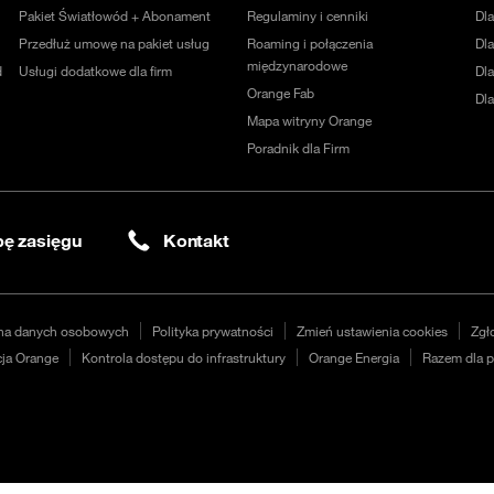
Pakiet Światłowód + Abonament
Regulaminy i cenniki
Dl
Przedłuż umowę na pakiet usług
Roaming i połączenia
Dla
międzynarodowe
d
Usługi dodatkowe dla firm
Dl
Orange Fab
Dl
Mapa witryny Orange
Poradnik dla Firm
ę zasięgu
Kontakt
na danych osobowych
Polityka prywatności
Zmień ustawienia cookies
Zgł
ja Orange
Kontrola dostępu do infrastruktury
Orange Energia
Razem dla p