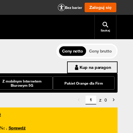
Zaloguj się
Bez barier
Szukaj
Ceny netto
Ceny brutto
Kup na paragon
Z mobilnym Internetem
Pakiet Orange dla Firm
Biurowym 5G
z
0
ź
0%
:
.
Sprawdź