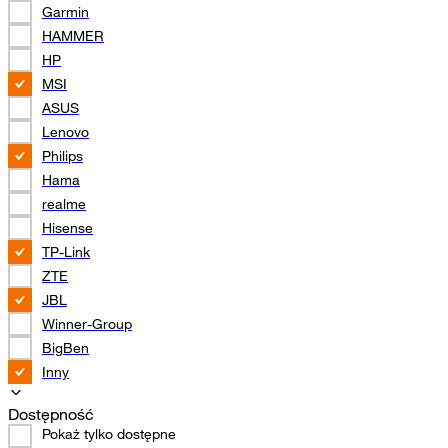
Garmin
HAMMER
HP
MSI
ASUS
Lenovo
Philips
Hama
realme
Hisense
TP-Link
ZTE
JBL
Winner-Group
BigBen
Inny
Dostępność
Pokaż tylko dostępne