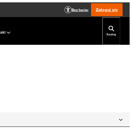
Zaloguj się
Bez barier
takt
Szukaj