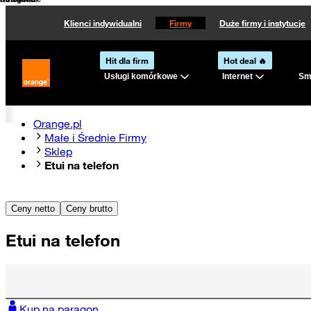
Kategoria
Kategoria
Sortowanie
Klienci indywidualni
Firmy
Duże firmy i instytucje
Hit dla firm
Hot deal 🔥
Usługi komórkowe
Internet
Sma
Strona główna Orange.pl
Orange.pl
Małe i Średnie Firmy
Sklep
Etui na telefon
Ceny netto
Ceny brutto
Etui na telefon
Kup na paragon