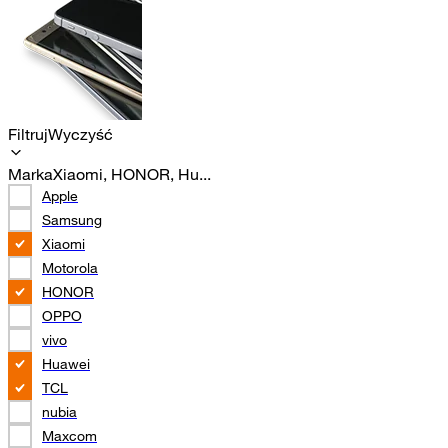
Filtruj
Wyczyść
Marka
Xiaomi, HONOR, Hu...
Apple
Samsung
Xiaomi
Motorola
HONOR
OPPO
vivo
Huawei
TCL
nubia
Maxcom