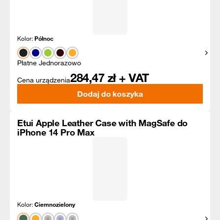
Kolor:
Północ
Pokaż
Płatne Jednorazowo
284,47
zł + VAT
Cena urządzenia
Dodaj do koszyka
Etui Apple Leather Case with MagSafe do
iPhone 14 Pro Max
Kolor:
Ciemnozielony
Pokaż