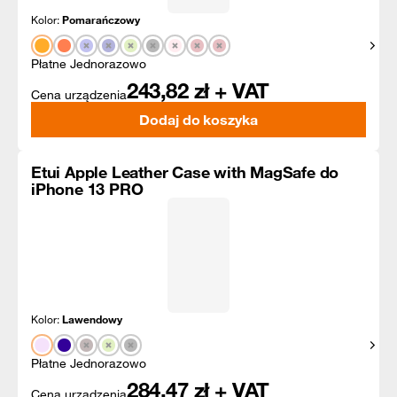
Kolor:
Pomarańczowy
Pokaż
Płatne Jednorazowo
243,82
zł + VAT
Cena urządzenia
Dodaj do koszyka
Etui Apple Leather Case with MagSafe do
iPhone 13 PRO
Kolor:
Lawendowy
Pokaż
Płatne Jednorazowo
284,47
zł + VAT
Cena urządzenia