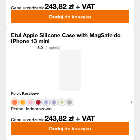
243,82
zł + VAT
Cena urządzenia
Dodaj do koszyka
Etui Apple Silicone Case with MagSafe do
iPhone 13 mini
5.0
(1 opinia)
Kolor:
Koralowy
Pokaż
Płatne Jednorazowo
243,82
zł + VAT
Cena urządzenia
Dodaj do koszyka