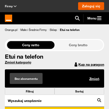
Zaloguj się
Firmy
Menu
Strona główna Orange.pl
Orange.pl
Małe i Średnie Firmy
Sklep
Etui na telefon
Ceny netto
Ceny brutto
Etui na telefon
Zmień kategorię
Kup na paragon
Bez abonamentu
Zmień
Filtruj
Sortuj
Wyszukaj urządzenie