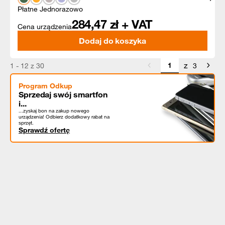
Płatne Jednorazowo
284,47
zł + VAT
Cena urządzenia
Dodaj do koszyka
z
1 - 12 z 30
3
Program Odkup
Sprzedaj swój smartfon
i...
...zyskaj bon na zakup nowego
urządzenia! Odbierz dodatkowy rabat na
sprzęt.
Sprawdź ofertę