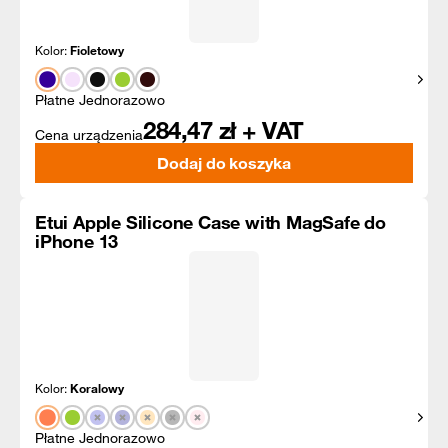
Kolor:
Fioletowy
Pokaż
Płatne Jednorazowo
284,47
zł + VAT
Cena urządzenia
Dodaj do koszyka
Etui Apple Silicone Case with MagSafe do
iPhone 13
Kolor:
Koralowy
Pokaż
Płatne Jednorazowo