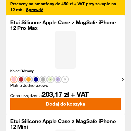
Przeceny na smartfony do 450 zł + VAT przy zakupie na
12 rat
:
.
Sprawdź
Etui Silicone Apple Case z MagSafe iPhone
12 Pro Max
Kolor:
Różowy
Pokaż
Płatne Jednorazowo
203,17
zł + VAT
Cena urządzenia
Dodaj do koszyka
Etui Silicone Apple Case z MagSafe iPhone
12 Mini