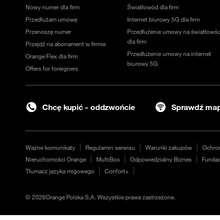
Nowy numer dla firm
Światłowód dla firm
Przedłużam umowę
Internet biurowy 5G dla firm
Przenoszę numer
Przedłużenie umowy na światłowó
dla firm
Przejdź na abonament w firmie
Przedłużenie umowy na internet
Orange Flex dla firm
biurowy 5G
Offers for foreigners
Chcę kupić - oddzwońcie
Sprawdź map
Ważne komunikaty
Regulamin serwisu
Warunki zakupów
Ochro
Nieruchomości Orange
MultiBox
Odpowiedzialny Biznes
Fundac
Tłumacz języka migowego
Confort+
©
2026
Orange Polska S.A. Wszystkie prawa zastrzeżone.