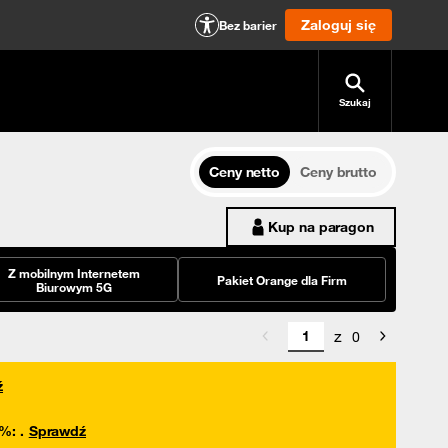
Zaloguj się
Bez barier
Szukaj
Ceny netto
Ceny brutto
Kup na paragon
Z mobilnym Internetem
Pakiet Orange dla Firm
Biurowym 5G
z
0
ź
0%
:
.
Sprawdź