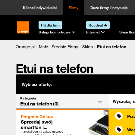
Kategoria
Sortowanie
Klienci indywidualni
Firmy
Duże firmy i instytucje
Hit dla firm
Hot deal 🔥
Strona główna Orange.pl
Usługi komórkowe
Internet
Smartfon
Orange.pl
Małe i Średnie Firmy
Sklep
Etui na telefon
Etui na telefon
Wybierz ofertę:
Kategoria
Wyszukaj u
Etui na telefon (0)
Prz
Program Odkup
Sprzedaj swój
smartfon i...
Wee
...zyskaj bon na zakup nowego