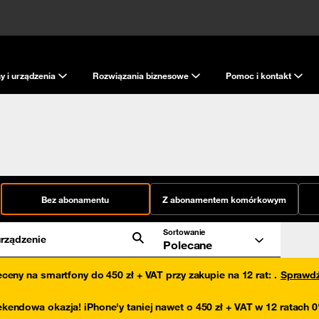
y i urządzenia
Rozwiązania biznesowe
Pomoc i kontakt
Bez abonamentu
Z abonamentem komórkowym
Sortowanie
rządzenie
Polecane
eceny na smartfony do 450 zł + VAT przy zakupie na 12 rat
:
.
Sprawd
kendowa okazja! iPhone'y taniej nawet o 450 zł + VAT w 12 ratach 