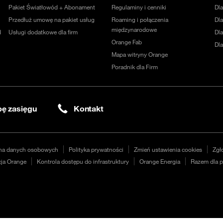
Pakiet Światłowód + Abonament
Regulaminy i cenniki
Dl
Przedłuż umowę na pakiet usług
Roaming i połączenia
Dla
międzynarodowe
d
Usługi dodatkowe dla firm
Dl
Orange Fab
Dl
Mapa witryny Orange
Poradnik dla Firm
ę zasięgu
Kontakt
na danych osobowych
Polityka prywatności
Zmień ustawienia cookies
Zgł
ja Orange
Kontrola dostępu do infrastruktury
Orange Energia
Razem dla p