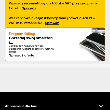
Przeceny na smartfony do 450 zł + VAT przy zakupie na
12 rat
:
.
Sprawdź
Weekendowa okazja! iPhone'y taniej nawet o 450 zł +
VAT w 12 ratach 0%
:
.
Sprawdź
Program Odkup
Sprzedaj swój smartfon
i...
...zyskaj bon na zakup nowego
urządzenia! Odbierz dodatkowy rabat na
sprzęt.
Sprawdź ofertę
Abonament dla firm