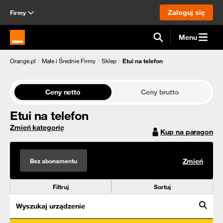
Zaloguj się
Firmy
Menu
Strona główna Orange.pl
Orange.pl
Małe i Średnie Firmy
Sklep
Etui na telefon
Ceny netto
Ceny brutto
Etui na telefon
Zmień kategorię
Kup na paragon
Bez abonamentu
Zmień
Filtruj
Sortuj
Wyszukaj urządzenie