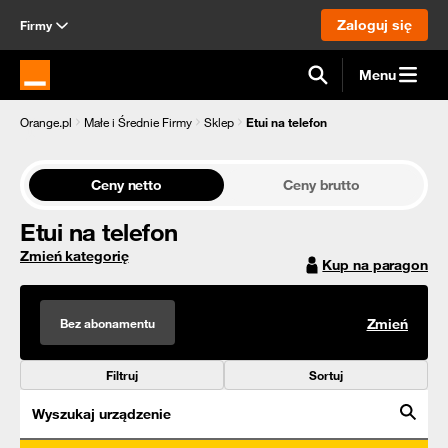
Zaloguj się
Firmy
Menu
Strona główna Orange.pl
Orange.pl
Małe i Średnie Firmy
Sklep
Etui na telefon
Ceny netto
Ceny brutto
Etui na telefon
Zmień kategorię
Kup na paragon
Bez abonamentu
Zmień
Filtruj
Sortuj
Wyszukaj urządzenie