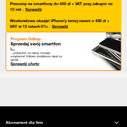
Przeceny na smartfony do 450 zł + VAT przy zakupie na
12 rat
:
.
Sprawdź
Weekendowa okazja! iPhone'y taniej nawet o 450 zł +
VAT w 12 ratach 0%
:
.
Sprawdź
Program Odkup
Sprzedaj swój smartfon
i...
...zyskaj bon na zakup nowego
urządzenia! Odbierz dodatkowy rabat na
sprzęt.
Sprawdź ofertę
Abonament dla firm