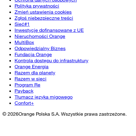
Polityka prywatności
Zmień ustawienia cookies
Zgłoś niebezpieczne treści
Sieć#1
Inwestycje dofinansowane z UE
Nieruchomości Orange
MultiBox
Odpowiedzialny Biznes
Fundacja Orange
Kontrola dostępu do infrastruktury
Orange Energia
Razem dla planety
Razem w sieci
Program Re
Payback
Tłumacz języka migowego
Confort+
©
2026
Orange Polska S.A. Wszystkie prawa zastrzeżone.