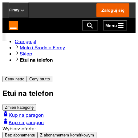
Zaloguj się
Firmy
Menu
Strona główna Orange.pl
Orange.pl
Małe i Średnie Firmy
Sklep
Etui na telefon
Ceny netto
Ceny brutto
Etui na telefon
Zmień kategorię
Kup na paragon
Kup na paragon
Wybierz ofertę:
Bez abonamentu
Z abonamentem komórkowym