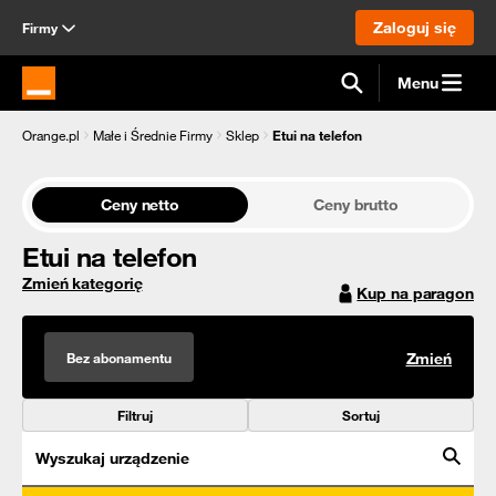
Zaloguj się
Firmy
Menu
Strona główna Orange.pl
Orange.pl
Małe i Średnie Firmy
Sklep
Etui na telefon
Ceny netto
Ceny brutto
Etui na telefon
Zmień kategorię
Kup na paragon
Bez abonamentu
Zmień
Filtruj
Sortuj
Wyszukaj urządzenie