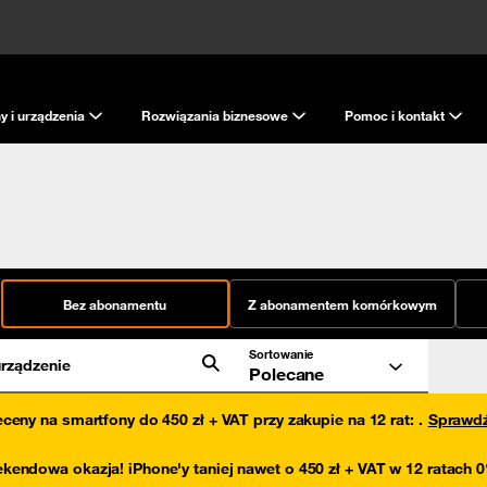
y i urządzenia
Rozwiązania biznesowe
Pomoc i kontakt
Bez abonamentu
Z abonamentem komórkowym
Sortowanie
rządzenie
Polecane
eceny na smartfony do 450 zł + VAT przy zakupie na 12 rat
:
.
Sprawd
kendowa okazja! iPhone'y taniej nawet o 450 zł + VAT w 12 ratach 