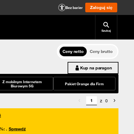
Zaloguj się
Bez barier
Szukaj
Ceny netto
Ceny brutto
Kup na paragon
Z mobilnym Internetem
Pakiet Orange dla Firm
Biurowym 5G
z
0
ź
0%
:
.
Sprawdź