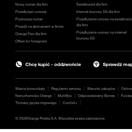
Nowy numer dla firm
Światłowód dla firm
Przedłużam umowę
Internet biurowy 5G dla firm
Przenoszę numer
Przedłużenie umowy na światłowó
dla firm
Przejdź na abonament w firmie
Przedłużenie umowy na internet
Orange Flex dla firm
biurowy 5G
Offers for foreigners
Chcę kupić - oddzwońcie
Sprawdź map
Ważne komunikaty
Regulamin serwisu
Warunki zakupów
Ochro
Nieruchomości Orange
MultiBox
Odpowiedzialny Biznes
Fundac
Tłumacz języka migowego
Confort+
©
2026
Orange Polska S.A. Wszystkie prawa zastrzeżone.