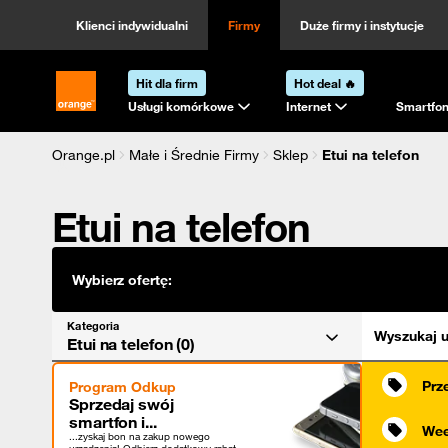
Kategoria
Sortowanie
Klienci indywidualni
Firmy
Duże firmy i instytucje
Hit dla firm
Hot deal 🔥
Strona główna Orange.pl
Usługi komórkowe
Internet
Smartfon
Orange.pl
Małe i Średnie Firmy
Sklep
Etui na telefon
Etui na telefon
Wybierz ofertę:
Kategoria
Wyszukaj u
Etui na telefon (0)
Prz
Program Odkup
Sprzedaj swój
smartfon i...
Wee
...zyskaj bon na zakup nowego