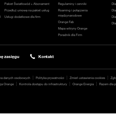
Pakiet Światłowód + Abonament
Regulaminy i cenniki
Dl
Przedłuż umowę na pakiet usług
Roaming i połączenia
Dla
międzynarodowe
d
Usługi dodatkowe dla firm
Dl
Orange Fab
Dl
Mapa witryny Orange
Poradnik dla Firm
ę zasięgu
Kontakt
na danych osobowych
Polityka prywatności
Zmień ustawienia cookies
Zgł
ja Orange
Kontrola dostępu do infrastruktury
Orange Energia
Razem dla p