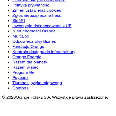
Polityka prywatności
Zmień ustawienia cookies
Zgłoś niebezpieczne treści
Sieć#1
Inwestycje dofinansowane z UE
Nieruchomości Orange
MultiBox
Odpowiedzialny Biznes
Fundacja Orange
Kontrola dostępu do infrastruktury
Orange Energia
Razem dla planety
Razem w sieci
Program Re
Payback
Tłumacz języka migowego
Confort+
©
2026
Orange Polska S.A. Wszystkie prawa zastrzeżone.