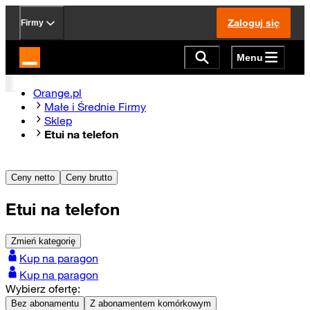
Zaloguj się
Firmy
Menu
Strona główna Orange.pl
Orange.pl
Małe i Średnie Firmy
Sklep
Etui na telefon
Ceny netto
Ceny brutto
Etui na telefon
Zmień kategorię
Kup na paragon
Kup na paragon
Wybierz ofertę:
Bez abonamentu
Z abonamentem komórkowym